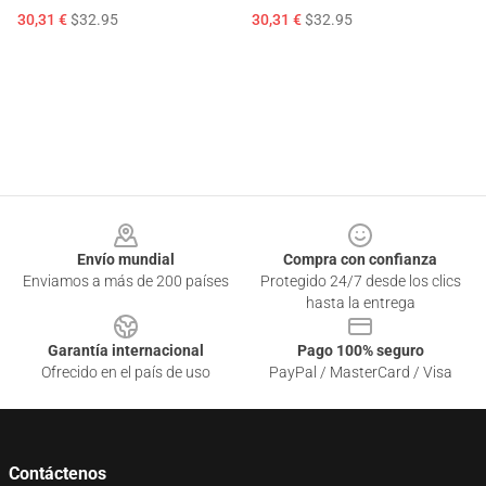
30,31 €
$32.95
30,31 €
$32.95
Footer
Envío mundial
Compra con confianza
Enviamos a más de 200 países
Protegido 24/7 desde los clics
hasta la entrega
Garantía internacional
Pago 100% seguro
Ofrecido en el país de uso
PayPal / MasterCard / Visa
Contáctenos