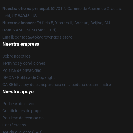
Nuestra oficina principal
: 52701 N Camino de Acción de Gracias,
Lehi, UT 84043, US
Nuestro almacén
: Edificio 5, Xibahexili, Anshun, Beijing, CN
Hora
: 9AM – 5PM (Mon – Fri)
Email
: contact@tokyorevengers.store
Nuestra empresa
Sobre nosotros
Términos y condiciones
Política de privacidad
DMCA - Política de Copyright
CA SB657: Ley de transparencia en la cadena de suministro
Nuestro apoyo
Políticas de envío
Condiciones de pago
Políticas de reembolso
Contáctenos
Ayuda al cliente (FAQ)