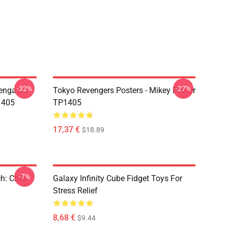
-32%
-27%
tenga Su
Tokyo Revengers Posters - Mikey Poster
1405
TP1405
17,37 €
$18.89
-7%
h: Chibi
Galaxy Infinity Cube Fidget Toys For
Stress Relief
8,68 €
$9.44