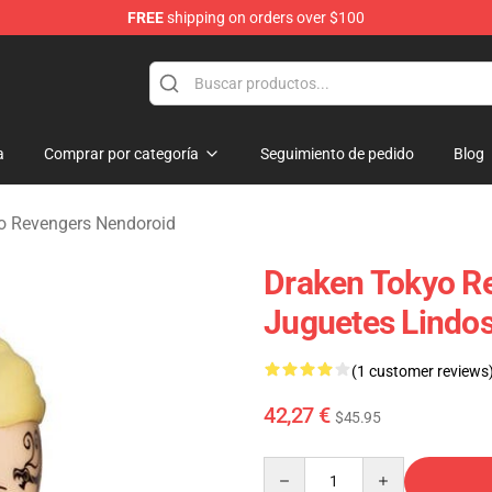
FREE
shipping on orders over $100
rchandise Shop
a
Comprar por categoría
Seguimiento de pedido
Blog
o Revengers Nendoroid
Draken Tokyo R
Juguetes Lindo
(1 customer reviews
42,27 €
$45.95
Quantity