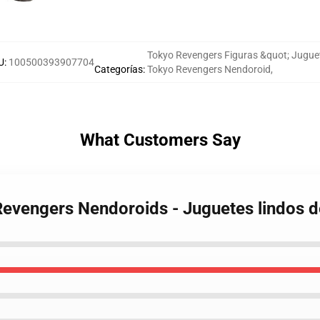
Tokyo Revengers Figuras &quot; Jugue
U
:
100500393907704
Categorías
:
Tokyo Revengers Nendoroid
,
What Customers Say
Revengers Nendoroids - Juguetes lindos 