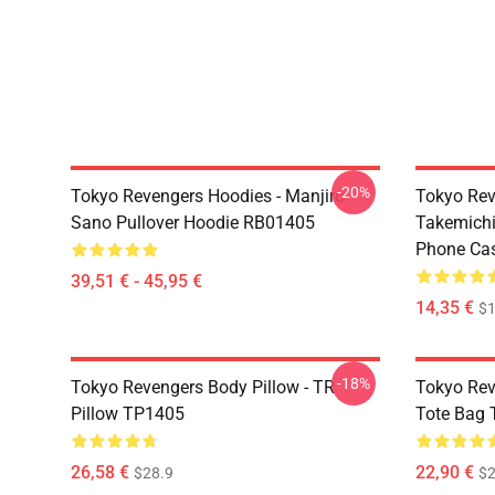
-20%
Tokyo Revengers Hoodies - Manjiro
Tokyo Rev
Sano Pullover Hoodie RB01405
Takemichi
Phone Ca
39,51 € - 45,95 €
14,35 €
$1
-18%
Tokyo Revengers Body Pillow - TR
Tokyo Rev
Pillow TP1405
Tote Bag
26,58 €
22,90 €
$28.9
$2