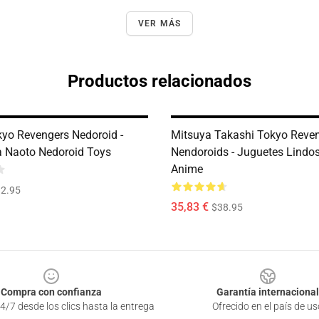
VER MÁS
Productos relacionados
yo Revengers Nedoroid -
Mitsuya Takashi Tokyo Reve
 Naoto Nedoroid Toys
Nendoroids - Juguetes Lindo
Anime
2.95
35,83 €
$38.95
Compra con confianza
Garantía internacional
4/7 desde los clics hasta la entrega
Ofrecido en el país de us