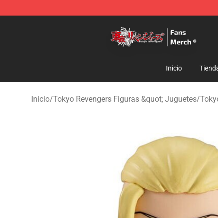
Tokyo Revengers Store - Official Tokyo Revengers Me
Inicio
Tiend
Inicio
/
Tokyo Revengers Figuras &quot; Juguetes
/
Toky