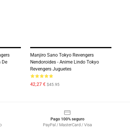
ngers
Manjiro Sano Tokyo Revengers
s De
Nendoroides - Anime Lindo Tokyo
Revengers Juguetes
42,27 €
$45.95
Pago 100% seguro
o
PayPal / MasterCard / Visa