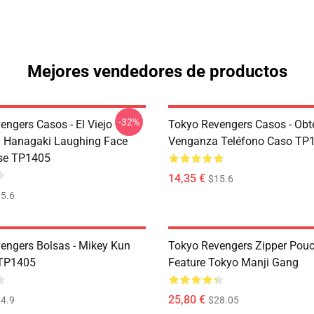
Mejores vendedores de productos
-32%
engers Casos - El Viejo
Tokyo Revengers Casos - Ob
 Hanagaki Laughing Face
Venganza Teléfono Caso TP
se TP1405
14,35 €
$15.6
5.6
engers Bolsas - Mikey Kun
Tokyo Revengers Zipper Pouc
 TP1405
Feature Tokyo Manji Gang
25,80 €
4.9
$28.05