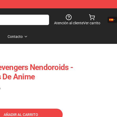
Atención al cliente
Ver carrito
Contacto
evengers Nendoroids -
s De Anime
)
AÑADIR AL CARRITO