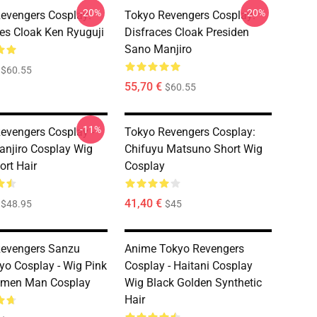
-20%
-20%
evengers Cosplay:
Tokyo Revengers Cosplay:
s Cloak Ken Ryuguji
Disfraces Cloak Presiden
Sano Manjiro
$60.55
55,70 €
$60.55
-11%
evengers Cosplay -
Tokyo Revengers Cosplay:
njiro Cosplay Wig
Chifuyu Matsuno Short Wig
ort Hair
Cosplay
41,40 €
$48.95
$45
Revengers Sanzu
Anime Tokyo Revengers
yo Cosplay - Wig Pink
Cosplay - Haitani Cosplay
omen Man Cosplay
Wig Black Golden Synthetic
Hair