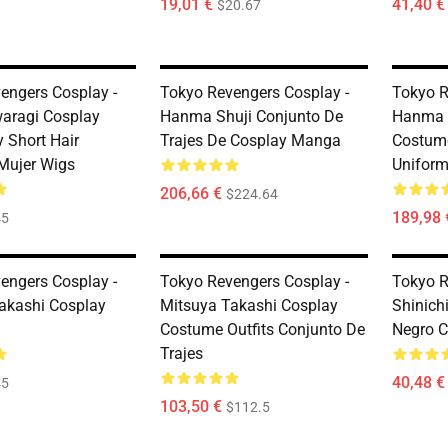
19,01 €
41,40 €
$20.67
engers Cosplay -
Tokyo Revengers Cosplay -
Tokyo R
aragi Cosplay
Hanma Shuji Conjunto De
Hanma 
y Short Hair
Trajes De Cosplay Manga
Costume
Mujer Wigs
Unifor
206,66 €
$224.64
189,98 
45
engers Cosplay -
Tokyo Revengers Cosplay -
Tokyo R
akashi Cosplay
Mitsuya Takashi Cosplay
Shinich
Costume Outfits Conjunto De
Negro C
Trajes
40,48 €
45
103,50 €
$112.5