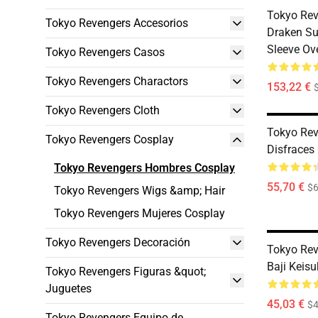
Tokyo Rev
Tokyo Revengers Accesorios
Draken Su
Sleeve Ov
Tokyo Revengers Casos
Tokyo Revengers Charactors
153,22 €
Tokyo Revengers Cloth
Tokyo Rev
Tokyo Revengers Cosplay
Disfraces
Tokyo Revengers Hombres Cosplay
55,70 €
$6
Tokyo Revengers Wigs &amp; Hair
Tokyo Revengers Mujeres Cosplay
Tokyo Revengers Decoración
Tokyo Rev
Baji Keis
Tokyo Revengers Figuras &quot;
Juguetes
45,03 €
$4
Tokyo Revengers Equipo de