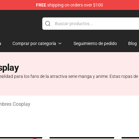
FREE
shipping on orders over $100
rchandise Shop
a
Comprar por categoría
Seguimiento de pedido
Blog
splay
lidad para los fans de la atractiva serie manga y anime. Estas ropas d
mbres Cosplay