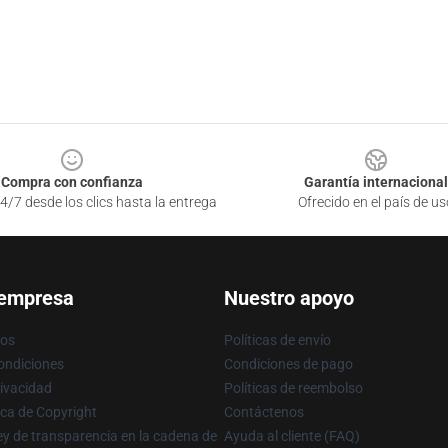
Compra con confianza
Garantía internacional
4/7 desde los clics hasta la entrega
Ofrecido en el país de us
 empresa
Nuestro apoyo
ros
Políticas de envío
ondiciones
Condiciones de pago
rivacidad
Políticas de reembolso
ica de Copyright
Contáctenos
y de transparencia en la cadena de
Ayuda al cliente (FAQ)