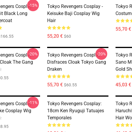
-15%
engers Cosplay:
Tokyo Revengers Cosplay -
Tokyo R
it Black Long
Keisuke Baji Cosplay Wig
Costume
ercoat
Hair
55,70 €
55,20 €
$166.55
$60
-20%
-20%
engers Cosplay:
Tokyo Revengers Cosplay:
Tokyo R
 Cloak The Gang
Disfraces Cloak Tokyo Gang
Sano Ma
Draken
Gold Sh
0.55
55,70 €
45,03 €
$60.55
-11%
engers Cosplay:
Tokyo Revengers Cosplay:
Tokyo 
uke Cosplay Wig
18cm Ken Ryuguji Tatuajes
Haruchi
Temporales
Hair W
8.95