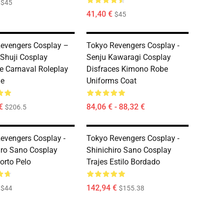
$45
41,40 €
$45
evengers Cosplay –
Tokyo Revengers Cosplay -
Shuji Cosplay
Senju Kawaragi Cosplay
 Carnaval Roleplay
Disfraces Kimono Robe
me
Uniforms Coat
€
84,06 € - 88,32 €
$206.5
evengers Cosplay -
Tokyo Revengers Cosplay -
iro Sano Cosplay
Shinichiro Sano Cosplay
orto Pelo
Trajes Estilo Bordado
142,94 €
$44
$155.38