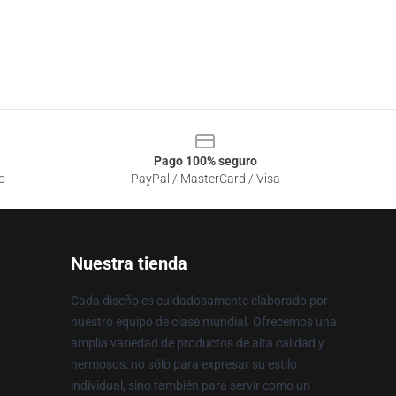
Pago 100% seguro
o
PayPal / MasterCard / Visa
Nuestra tienda
Cada diseño es cuidadosamente elaborado por
nuestro equipo de clase mundial. Ofrecemos una
amplia variedad de productos de alta calidad y
hermosos, no sólo para expresar su estilo
individual, sino también para servir como un