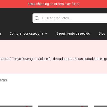
FREE
shipping on orders over $100
rchandise Shop
a
Comprar por categoría
Seguimiento de pedido
Blog
ncantará Tokyo Revengers Colección de sudaderas. Estas sudaderas elega
eras