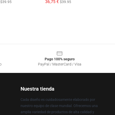
36,75 €
$39.95
$39.95
Pago 100% seguro
o
PayPal / MasterCard / Visa
Nuestra tienda
Cada diseño es cuidadosamente elaborado por
nuestro equipo de clase mundial. Ofrecemos una
amplia variedad de productos de alta calidad y