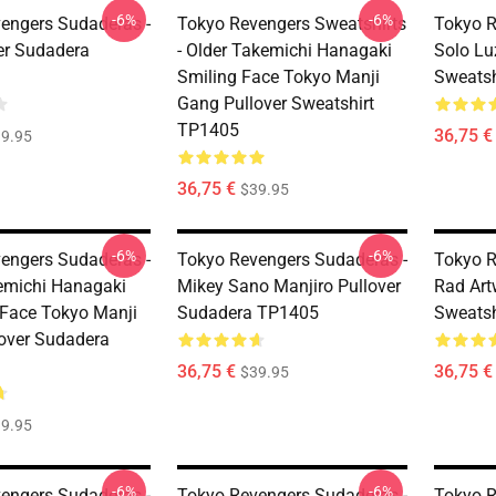
-6%
-6%
engers Sudaderas -
Tokyo Revengers Sweatshirts
Tokyo R
er Sudadera
- Older Takemichi Hanagaki
Solo Lu
Smiling Face Tokyo Manji
Sweatsh
Gang Pullover Sweatshirt
TP1405
36,75 €
9.95
36,75 €
$39.95
-6%
-6%
engers Sudaderas -
Tokyo Revengers Sudaderas -
Tokyo R
emichi Hanagaki
Mikey Sano Manjiro Pullover
Rad Art
Face Tokyo Manji
Sudadera TP1405
Sweatsh
over Sudadera
36,75 €
36,75 €
$39.95
9.95
-6%
-6%
engers Sudaderas -
Tokyo Revengers Sudaderas -
Tokyo R