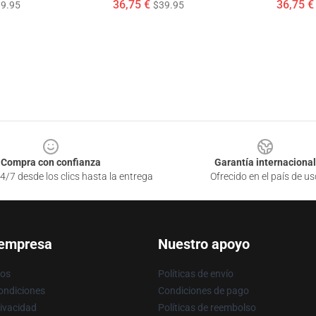
36,75 €
36,75 €
9.95
$39.95
Compra con confianza
Garantía internacional
4/7 desde los clics hasta la entrega
Ofrecido en el país de us
 empresa
Nuestro apoyo
ros
Políticas de envío
ondiciones
Condiciones de pago
rivacidad
Políticas de reembolso