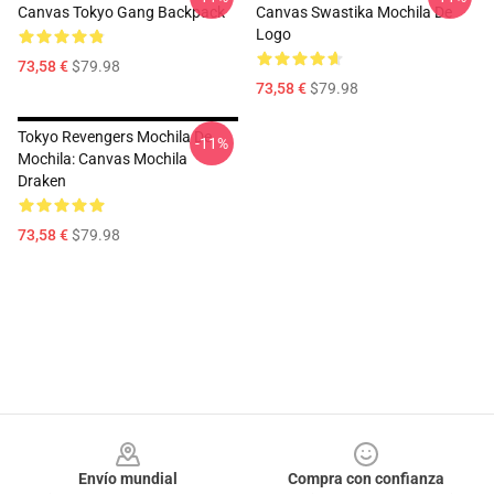
Canvas Tokyo Gang Backpack
Canvas Swastika Mochila De
Logo
73,58 €
$79.98
73,58 €
$79.98
Tokyo Revengers Mochila De
-11%
Mochila: Canvas Mochila
Draken
73,58 €
$79.98
Footer
Envío mundial
Compra con confianza