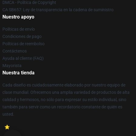
DMCA - Política de Copyright
CA SB657: Ley de transparencia en la cadena de suministro
Nuestro apoyo
Políticas de envío
Condiciones de pago
Políticas de reembolso
Contáctenos
Ayuda al cliente (FAQ)
Mayorista
Nuestra tienda
Cada diseño es cuidadosamente elaborado por nuestro equipo de
clase mundial. Ofrecemos una amplia variedad de productos de alta
calidad y hermosos, no sólo para expresar su estilo individual, sino
también para servir como un recordatorio constante de quién es
usted.