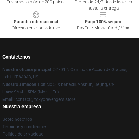
Enviamos a más de 200 países
Protegido 24/7 desde los clics
hasta la entrega
Garantía internacional
Pago 100% seguro
Ofrecido en el país de uso
PayPal / MasterCard / Visa
Contáctenos
Nuestra oficina principal
: 52701 N Camino de Acción de Gracias,
Lehi, UT 84043, US
Nuestro almacén
: Edificio 5, Xibahexili, Anshun, Beijing, CN
Hora
: 9AM – 5PM (Mon – Fri)
Email
: contact@tokyorevengers.store
Nuestra empresa
Sobre nosotros
Términos y condiciones
Política de privacidad