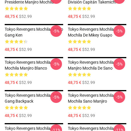
Presidente Manjiro Mochila
División Capitán Takemichi
48,75 €
$52.99
48,75 €
$52.99
Tokyo Revengers Mochila: Tokyo
Tokyo Revengers Mochila:
-5%
-5%
Gang Ken
Mochila De Mikey Guapo
48,75 €
$52.99
48,75 €
$52.99
Tokyo Revengers Mochila:
Tokyo Revengers Mochila:
-5%
-5%
Mochila Manjiro Blanco
Manjiro Mochila De Sano
48,75 €
$52.99
48,75 €
$52.99
Tokyo Revengers Mochila: Tokio
Tokyo Revengers Mochila:
-5%
-5%
Gang Backpack
Mochila Sano Manjiro
48,75 €
$52.99
48,75 €
$52.99
Tokyo Revengers Mochila:
Tokyo Revengers Mochila:
-11%
-11%