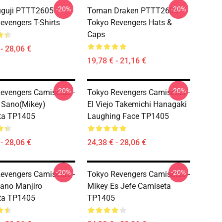
-20%
-20%
uguji PTTT2605
Toman Draken PTTT2605
evengers T-Shirts
Tokyo Revengers Hats &
Caps
- 28,06 €
19,78 € - 21,16 €
-20%
-20%
evengers Camisetas -
Tokyo Revengers Camisetas -
 Sano(Mikey)
El Viejo Takemichi Hanagaki
ta TP1405
Laughing Face TP1405
- 28,06 €
24,38 € - 28,06 €
-20%
-20%
evengers Camisetas -
Tokyo Revengers Camisetas -
ano Manjiro
Mikey Es Jefe Camiseta
ta TP1405
TP1405