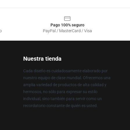
Pago 100% seguro
o
PayPal / MasterCard / Visa
Nuestra tienda
Cada diseño es cuidadosamente elaborado por
nuestro equipo de clase mundial. Ofrecemos una
amplia variedad de productos de alta calidad y
hermosos, no sólo para expresar su estilo
individual, sino también para servir como un
recordatorio constante de quién es usted.