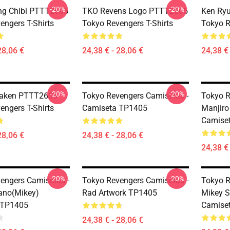
-20%
-20%
ng Chibi PTTT2605
TKO Revens Logo PTTT2605
Ken Ry
engers T-Shirts
Tokyo Revengers T-Shirts
Tokyo R
28,06 €
24,38 € - 28,06 €
24,38 € 
-20%
-20%
aken PTTT2605
Tokyo Revengers Camisetas -
Tokyo R
engers T-Shirts
Camiseta TP1405
Manjiro
Camise
28,06 €
24,38 € - 28,06 €
24,38 € 
-20%
-20%
engers Camisetas -
Tokyo Revengers Camisetas -
Tokyo R
ano(Mikey)
Rad Artwork TP1405
Mikey S
 TP1405
Camise
24,38 € - 28,06 €