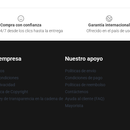
Compra con confianza
Garantía internacional
4/7 desde los clics hasta la entrega
Ofrecido en el país de us
 empresa
Nuestro apoyo
ros
Políticas de envío
ondiciones
Condiciones de pago
rivacidad
Políticas de reembolso
ica de Copyright
Contáctenos
y de transparencia en la cadena de
Ayuda al cliente (FAQ)
Mayorista