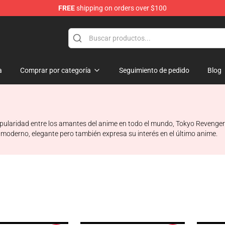
FREE
shipping on orders over $100
rchandise Shop
a
Comprar por categoría
Seguimiento de pedido
Blog
laridad entre los amantes del anime en todo el mundo, Tokyo Revengers
 moderno, elegante pero también expresa su interés en el último anime.