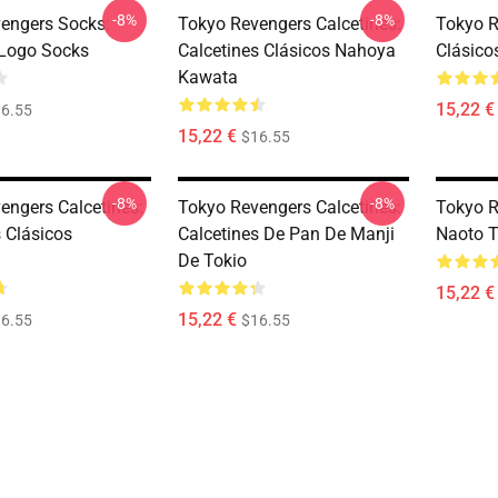
-8%
-8%
engers Socks:
Tokyo Revengers Calcetines:
Tokyo R
Logo Socks
Calcetines Clásicos Nahoya
Clásico
Kawata
15,22 €
6.55
15,22 €
$16.55
-8%
-8%
engers Calcetines:
Tokyo Revengers Calcetines:
Tokyo R
s Clásicos
Calcetines De Pan De Manji
Naoto T
i
De Tokio
15,22 €
15,22 €
6.55
$16.55