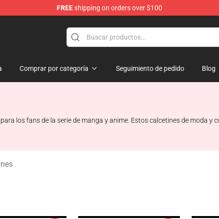
FREE
shipping on orders over $100
rchandise Shop
a
Comprar por categoría
Seguimiento de pedido
Blog
 para los fans de la serie de manga y anime. Estos calcetines de moda y 
ines