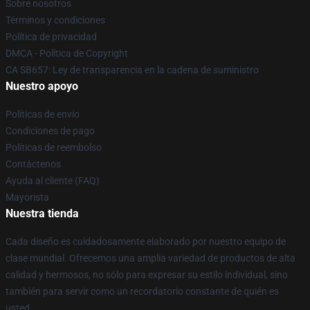
Sobre nosotros
Términos y condiciones
Política de privacidad
DMCA - Política de Copyright
CA SB657: Ley de transparencia en la cadena de suministro
Nuestro apoyo
Políticas de envío
Condiciones de pago
Políticas de reembolso
Contáctenos
Ayuda al cliente (FAQ)
Mayorista
Nuestra tienda
Cada diseño es cuidadosamente elaborado por nuestro equipo de
clase mundial. Ofrecemos una amplia variedad de productos de alta
calidad y hermosos, no sólo para expresar su estilo individual, sino
también para servir como un recordatorio constante de quién es
usted.