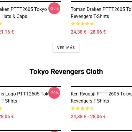
-20%
aken PTTT2605 Tokyo
Toman Draken PTTT2605 To
 Hats & Caps
Revengers T-Shirts
21,16 €
24,38 € - 28,06 €
VER MÁS
Tokyo Revengers Cloth
-20%
ns Logo PTTT2605 Tokyo
Ken Ryuguji PTTT2605 Toky
 T-Shirts
Revengers T-Shirts
28,06 €
24,38 € - 28,06 €