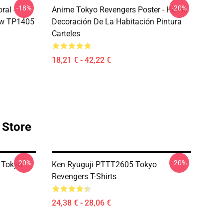
-18%
-20%
ral -
Anime Tokyo Revengers Poster - Home
low TP1405
Decoración De La Habitación Pintura
Carteles
18,21 € - 42,22 €
 Store
-20%
-20%
 Tokyo
Ken Ryuguji PTTT2605 Tokyo
Revengers T-Shirts
24,38 € - 28,06 €