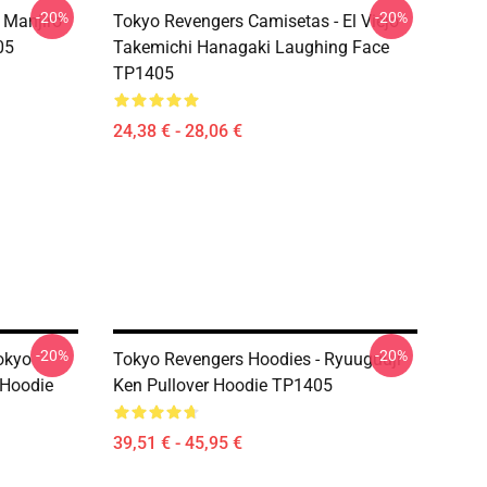
-20%
-20%
 Manjiro
Tokyo Revengers Camisetas - El Viejo
05
Takemichi Hanagaki Laughing Face
TP1405
24,38 € - 28,06 €
-20%
-20%
okyo
Tokyo Revengers Hoodies - Ryuuguuji
 Hoodie
Ken Pullover Hoodie TP1405
39,51 € - 45,95 €