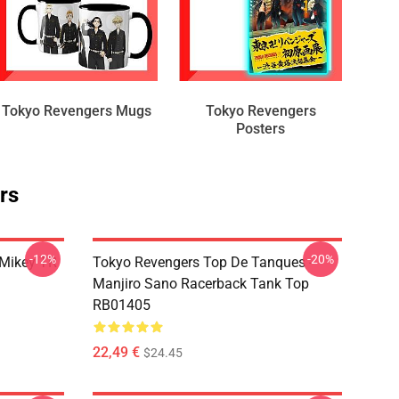
Tokyo Revengers Mugs
Tokyo Revengers
Posters
rs
-12%
-20%
 Mikey TR
Tokyo Revengers Top De Tanques -
Manjiro Sano Racerback Tank Top
RB01405
22,49 €
$24.45