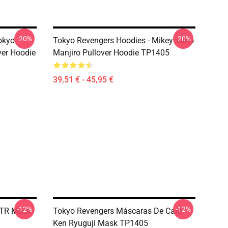
-20%
-20%
okyo
Tokyo Revengers Hoodies - Mikey Sano
ver Hoodie
Manjiro Pullover Hoodie TP1405
39,51 € - 45,95 €
-12%
-12%
 TR Mask
Tokyo Revengers Máscaras De Cara -
Ken Ryuguji Mask TP1405