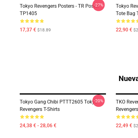
-27%
Tokyo Revengers Posters - TR Poster
Tokyo Rev
TP1405
Tote Bag
17,37 €
22,90 €
$18.89
$2
Nueva
-20%
Tokyo Gang Chibi PTTT2605 Tokyo
TKO Reve
Revengers T-Shirts
Revengers
24,38 € - 28,06 €
22,49 €
$2