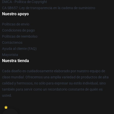
DMCA - Política de Copyright
CA SB657: Ley de transparencia en la cadena de suministro
Nuestro apoyo
Políticas de envío
Condiciones de pago
Políticas de reembolso
Contáctenos
Ayuda al cliente (FAQ)
Mayorista
Nuestra tienda
Cada diseño es cuidadosamente elaborado por nuestro equipo de
clase mundial. Ofrecemos una amplia variedad de productos de alta
calidad y hermosos, no sólo para expresar su estilo individual, sino
también para servir como un recordatorio constante de quién es
usted.