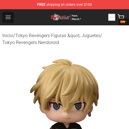
FREE
shipping on orders over $100
Tokyo Revengers Store - Official Tokyo Revengers Merc
Open menu
Inicio
/
Tokyo Revengers Figuras &quot; Juguetes
/
Tokyo Revengers Nendoroid