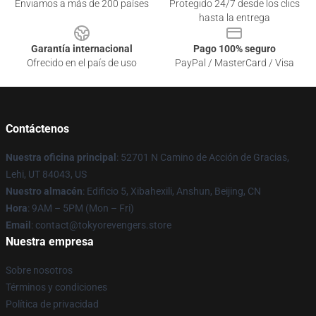
Enviamos a más de 200 países
Protegido 24/7 desde los clics
hasta la entrega
Garantía internacional
Pago 100% seguro
Ofrecido en el país de uso
PayPal / MasterCard / Visa
Contáctenos
Nuestra oficina principal
: 52701 N Camino de Acción de Gracias,
Lehi, UT 84043, US
Nuestro almacén
: Edificio 5, Xibahexili, Anshun, Beijing, CN
Hora
: 9AM – 5PM (Mon – Fri)
Email
: contact@tokyorevengers.store
Nuestra empresa
Sobre nosotros
Términos y condiciones
Política de privacidad