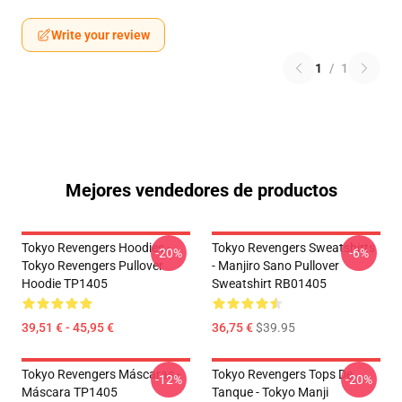
Write your review
1
/
1
Mejores vendedores de productos
Tokyo Revengers Hoodies -
Tokyo Revengers Sweatshirts
-20%
-6%
Tokyo Revengers Pullover
- Manjiro Sano Pullover
Hoodie TP1405
Sweatshirt RB01405
39,51 € - 45,95 €
36,75 €
$39.95
Tokyo Revengers Máscaras -
Tokyo Revengers Tops De
-12%
-20%
Máscara TP1405
Tanque - Tokyo Manji