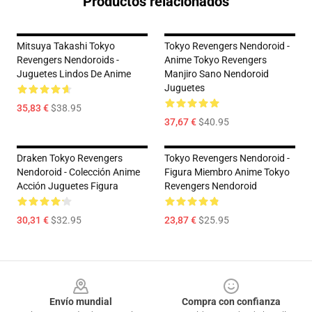
Productos relacionados
Mitsuya Takashi Tokyo
Tokyo Revengers Nendoroid -
Revengers Nendoroids -
Anime Tokyo Revengers
Juguetes Lindos De Anime
Manjiro Sano Nendoroid
Juguetes
35,83 €
$38.95
37,67 €
$40.95
Draken Tokyo Revengers
Tokyo Revengers Nendoroid -
Nendoroid - Colección Anime
Figura Miembro Anime Tokyo
Acción Juguetes Figura
Revengers Nendoroid
30,31 €
$32.95
23,87 €
$25.95
Footer
Envío mundial
Compra con confianza