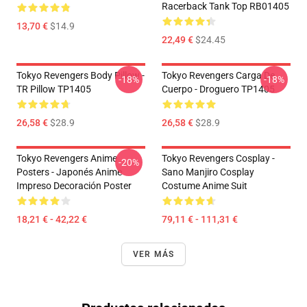
Racerback Tank Top RB01405
13,70 €
$14.9
22,49 €
$24.45
Tokyo Revengers Body Pillow -
Tokyo Revengers Carga De
-18%
-18%
TR Pillow TP1405
Cuerpo - Droguero TP1405
26,58 €
$28.9
26,58 €
$28.9
Tokyo Revengers Anime
Tokyo Revengers Cosplay -
-20%
Posters - Japonés Anime
Sano Manjiro Cosplay
Impreso Decoración Poster
Costume Anime Suit
18,21 € - 42,22 €
79,11 € - 111,31 €
VER MÁS