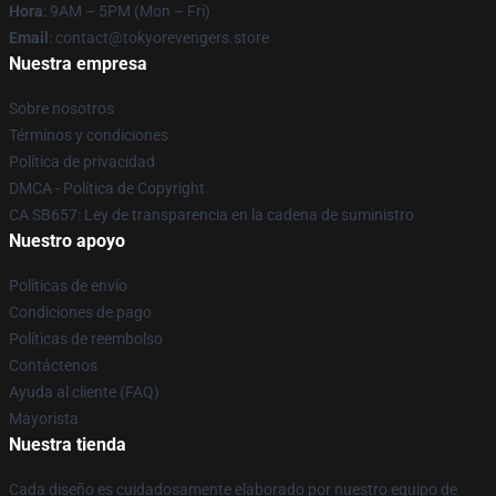
Hora
: 9AM – 5PM (Mon – Fri)
Email
: contact@tokyorevengers.store
Nuestra empresa
Sobre nosotros
Términos y condiciones
Política de privacidad
DMCA - Política de Copyright
CA SB657: Ley de transparencia en la cadena de suministro
Nuestro apoyo
Políticas de envío
Condiciones de pago
Políticas de reembolso
Contáctenos
Ayuda al cliente (FAQ)
Mayorista
Nuestra tienda
Cada diseño es cuidadosamente elaborado por nuestro equipo de