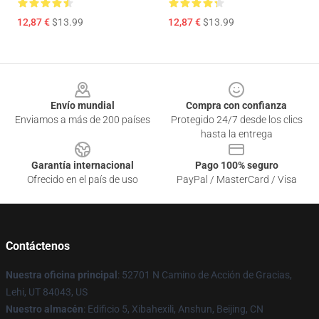
12,87 €
$13.99
12,87 €
$13.99
Footer
Envío mundial
Compra con confianza
Enviamos a más de 200 países
Protegido 24/7 desde los clics
hasta la entrega
Garantía internacional
Pago 100% seguro
Ofrecido en el país de uso
PayPal / MasterCard / Visa
Contáctenos
Nuestra oficina principal
: 52701 N Camino de Acción de Gracias,
Lehi, UT 84043, US
Nuestro almacén
: Edificio 5, Xibahexili, Anshun, Beijing, CN