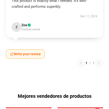
This product is exactly what I needed. It's well-
crafted and performs superbly.
Dec 11, 2024
Zoe
Z
Verified owner
Write your review
1
/
1
Mejores vendedores de productos