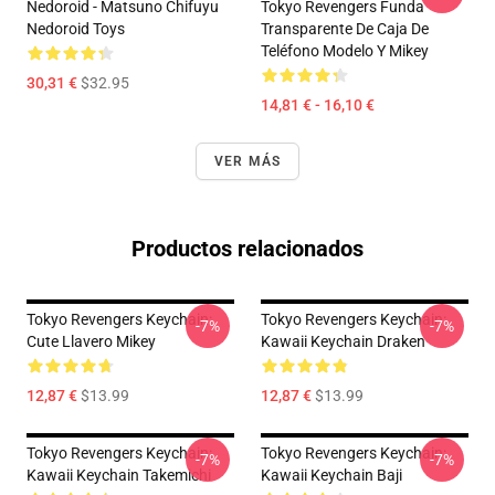
Nedoroid - Matsuno Chifuyu
Tokyo Revengers Funda
Nedoroid Toys
Transparente De Caja De
Teléfono Modelo Y Mikey
30,31 €
$32.95
14,81 € - 16,10 €
VER MÁS
Productos relacionados
Tokyo Revengers Keychain:
Tokyo Revengers Keychain:
-7%
-7%
Cute Llavero Mikey
Kawaii Keychain Draken
12,87 €
$13.99
12,87 €
$13.99
Tokyo Revengers Keychain:
Tokyo Revengers Keychain:
-7%
-7%
Kawaii Keychain Takemichi
Kawaii Keychain Baji