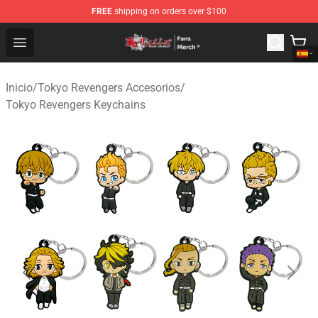
FREE
shipping on orders over $100
Tokyo Revengers Store - Official Tokyo Revengers Merc
Open menu
Inicio
/
Tokyo Revengers Accesorios
/
Tokyo Revengers Keychains