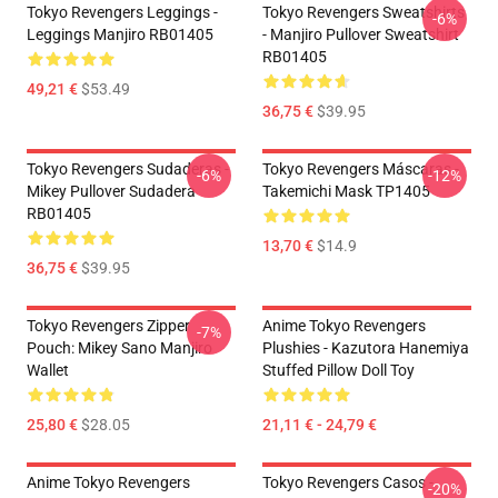
Tokyo Revengers Leggings -
Tokyo Revengers Sweatshirts
-6%
Leggings Manjiro RB01405
- Manjiro Pullover Sweatshirt
RB01405
49,21 €
$53.49
36,75 €
$39.95
Tokyo Revengers Sudaderas -
Tokyo Revengers Máscaras -
-6%
-12%
Mikey Pullover Sudadera
Takemichi Mask TP1405
RB01405
13,70 €
$14.9
36,75 €
$39.95
Tokyo Revengers Zipper
Anime Tokyo Revengers
-7%
Pouch: Mikey Sano Manjiro
Plushies - Kazutora Hanemiya
Wallet
Stuffed Pillow Doll Toy
25,80 €
$28.05
21,11 € - 24,79 €
Anime Tokyo Revengers
Tokyo Revengers Casos -
-20%