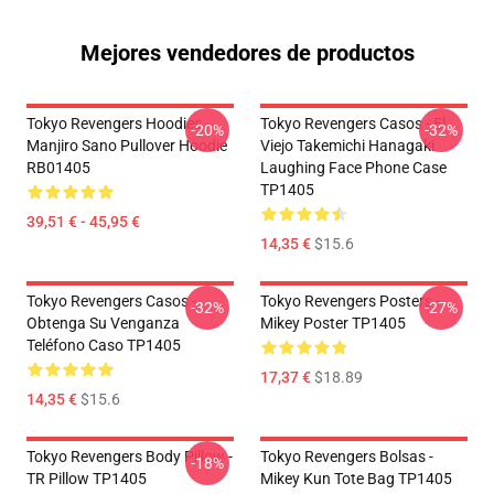
Mejores vendedores de productos
Tokyo Revengers Hoodies -
Tokyo Revengers Casos - El
-20%
-32%
Manjiro Sano Pullover Hoodie
Viejo Takemichi Hanagaki
RB01405
Laughing Face Phone Case
TP1405
39,51 € - 45,95 €
14,35 €
$15.6
Tokyo Revengers Casos -
Tokyo Revengers Posters -
-32%
-27%
Obtenga Su Venganza
Mikey Poster TP1405
Teléfono Caso TP1405
17,37 €
$18.89
14,35 €
$15.6
Tokyo Revengers Body Pillow -
Tokyo Revengers Bolsas -
-18%
TR Pillow TP1405
Mikey Kun Tote Bag TP1405