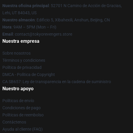
Nuestra oficina principal
: 52701 N Camino de Acción de Gracias,
Lehi, UT 84043, US
Nuestro almacén
: Edificio 5, Xibahexili, Anshun, Beijing, CN
Hora
: 9AM – 5PM (Mon – Fri)
Email
: contact@tokyorevengers.store
Nuestra empresa
Sobre nosotros
Términos y condiciones
Política de privacidad
DMCA - Política de Copyright
CA SB657: Ley de transparencia en la cadena de suministro
Nuestro apoyo
Políticas de envío
Condiciones de pago
Políticas de reembolso
Contáctenos
Ayuda al cliente (FAQ)