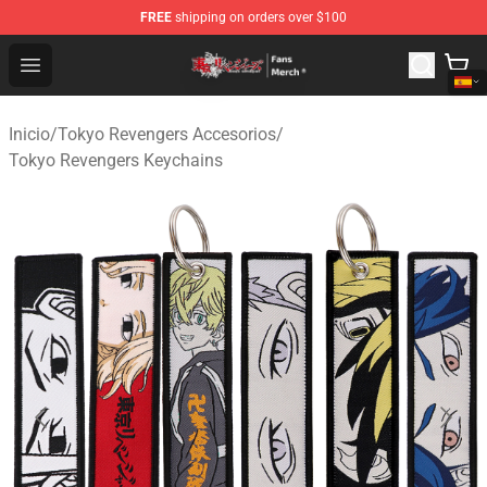
FREE
shipping on orders over $100
Tokyo Revengers Store - Official Tokyo Revengers Merc
Open menu
Inicio
/
Tokyo Revengers Accesorios
/
Tokyo Revengers Keychains