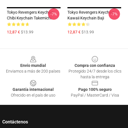
Tokyo Revengers Keychain:
Tokyo Revengers Keychain:
-7%
-7%
Chibi Keychain Takemichi
Kawaii Keychain Baji
12,87 €
$13.99
12,87 €
$13.99
Footer
Envío mundial
Compra con confianza
Enviamos a más de 200 países
Protegido 24/7 desde los clics
hasta la entrega
Garantía internacional
Pago 100% seguro
Ofrecido en el país de uso
PayPal / MasterCard / Visa
Contáctenos