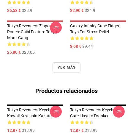
26,58 €
$28.9
22,90 €
$24.9
Tokyo Revengers Zipper
Galaxy Infinity Cube Fidget
-7%
Pouch: Chibi Feature Tokyo
Toys For Stress Relief
Manji Gang
8,68 €
$9.44
25,80 €
$28.05
VER MÁS
Productos relacionados
Tokyo Revengers Keychain:
Tokyo Revengers Keychain:
-7%
-7%
Kawaii Keychain Kazutora
Cute Llavero Dranken
12,87 €
$13.99
12,87 €
$13.99