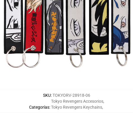
SKU
:
TOKYORV-28918-06
Tokyo Revengers Accesorios
,
Categorías
:
Tokyo Revengers Keychains
,