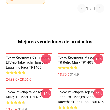
1
/
1
Mejores vendedores de productos
Tokyo Revengers Camisetas -
Tokyo Revengers Máscaras -
-20%
-12%
El Viejo Takemichi Hanagaki
TR Retro Mask TP1405
Laughing Face TP1405
13,70 €
$14.9
24,38 € - 28,06 €
Tokyo Revengers Máscaras -
Tokyo Revengers Top De
-12%
-20%
Mikey TR Mask TP1405
Tanques - Manjiro Sano
Racerback Tank Top RB01405
13,70 €
$14.9