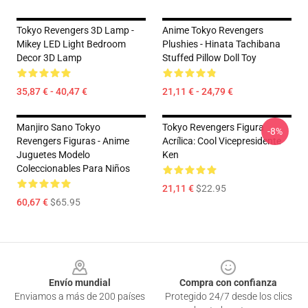
Tokyo Revengers 3D Lamp -
Anime Tokyo Revengers
Mikey LED Light Bedroom
Plushies - Hinata Tachibana
Decor 3D Lamp
Stuffed Pillow Doll Toy
35,87 € - 40,47 €
21,11 € - 24,79 €
Manjiro Sano Tokyo
Tokyo Revengers Figura
-8%
Revengers Figuras - Anime
Acrílica: Cool Vicepresidente
Juguetes Modelo
Ken
Coleccionables Para Niños
21,11 €
$22.95
60,67 €
$65.95
Footer
Envío mundial
Compra con confianza
Enviamos a más de 200 países
Protegido 24/7 desde los clics