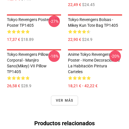
22,49 €
$24.45
Tokyo Revengers Posters - TR
Tokyo Revengers Bolsas -
-27%
Poster TP1405
Mikey Kun Tote Bag TP1405
17,37 €
$18.89
22,90 €
$24.9
Tokyo Revengers Pillow
Anime Tokyo Revengers
-18%
-20%
Corporal - Manjiro
Poster - Home Decoración De
Sano(Mikey) VII Pillow
La Habitación Pintura
TP1405
Carteles
26,58 €
$28.9
18,21 € - 42,22 €
VER MÁS
Productos relacionados