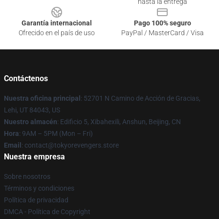
hasta la entrega
Garantía internacional
Pago 100% seguro
Ofrecido en el país de uso
PayPal / MasterCard / Visa
Contáctenos
Nuestra oficina principal
: 52701 N Camino de Acción de Gracias,
Lehi, UT 84043, US
Nuestro almacén
: Edificio 5, Xibahexili, Anshun, Beijing, CN
Hora
: 9AM – 5PM (Mon – Fri)
Email
: contact@tokyorevengers.store
Nuestra empresa
Sobre nosotros
Términos y condiciones
Política de privacidad
DMCA - Política de Copyright