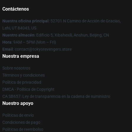
Contáctenos
Nuestra oficina principal
: 52701 N Camino de Acción de Gracias,
Lehi, UT 84043, US
Nuestro almacén
: Edificio 5, Xibahexili, Anshun, Beijing, CN
Hora
: 9AM – 5PM (Mon – Fri)
Email
: contact@tokyorevengers.store
Nuestra empresa
Sobre nosotros
Términos y condiciones
Política de privacidad
DMCA - Política de Copyright
CA SB657: Ley de transparencia en la cadena de suministro
Nuestro apoyo
Políticas de envío
Condiciones de pago
Políticas de reembolso