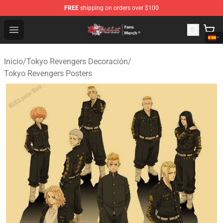
FREE
shipping on orders over $100
Tokyo Revengers Store - Official Tokyo Revengers Merc
Open menu
Inicio
/
Tokyo Revengers Decoración
/
Tokyo Revengers Posters