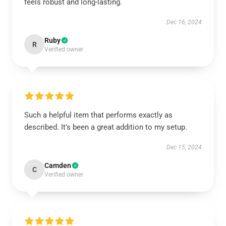
feels robust and long-lasting.
Dec 16, 2024
Ruby
R
Verified owner
Such a helpful item that performs exactly as
described. It’s been a great addition to my setup.
Dec 15, 2024
Camden
C
Verified owner