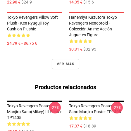
22,90 €
$24.9
14,35 €
$15.6
Tokyo Revengers Pillow Soft
Hanemiya Kazutora Tokyo
Plush - Ken Ryuguji Toy
Revengers Nendoroid -
Cushion Plushie
Colección Anime Acción
Juguetes Figura
24,79 € - 36,75 €
30,31 €
$32.95
VER MÁS
Productos relacionados
Tokyo Revengers Posters -
Tokyo Revengers Posters -
-27%
-27%
Manjiro Sano(Mikey) III Poster
Sano Manjiro Poster TP1405
TP1405
17,37 €
$18.89