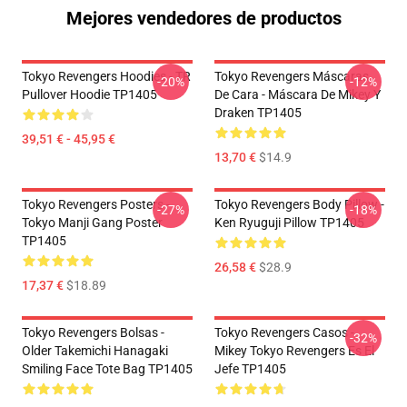
Mejores vendedores de productos
Tokyo Revengers Hoodies - TR
Tokyo Revengers Máscaras
-20%
-12%
Pullover Hoodie TP1405
De Cara - Máscara De Mikey Y
Draken TP1405
39,51 € - 45,95 €
13,70 €
$14.9
Tokyo Revengers Posters -
Tokyo Revengers Body Pillow -
-27%
-18%
Tokyo Manji Gang Poster
Ken Ryuguji Pillow TP1405
TP1405
26,58 €
$28.9
17,37 €
$18.89
Tokyo Revengers Bolsas -
Tokyo Revengers Casos -
-32%
Older Takemichi Hanagaki
Mikey Tokyo Revengers Es El
Smiling Face Tote Bag TP1405
Jefe TP1405