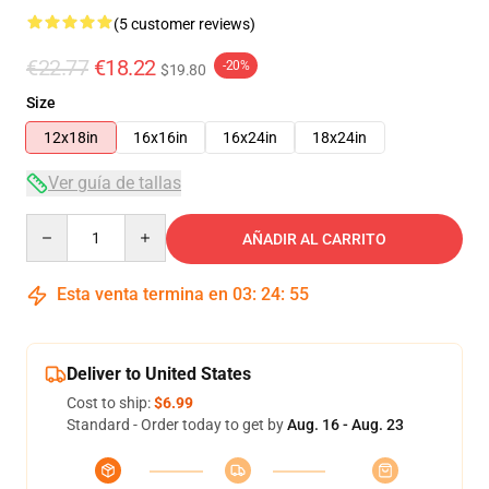
(5 customer reviews)
€22.77
€18.22
-20%
$19.80
Size
12x18in
16x16in
16x24in
18x24in
Ver guía de tallas
Quantity
AÑADIR AL CARRITO
Esta venta termina en
03
:
24
:
54
Deliver to United States
Cost to ship:
$6.99
Standard - Order today to get by
Aug. 16 - Aug. 23