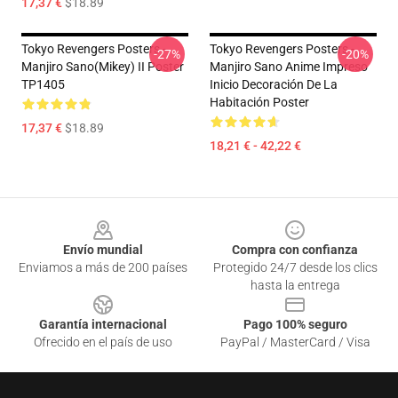
17,37 €
$18.89
Tokyo Revengers Posters -
Tokyo Revengers Posters -
-27%
-20%
Manjiro Sano(Mikey) II Poster
Manjiro Sano Anime Impreso
TP1405
Inicio Decoración De La
Habitación Poster
17,37 €
$18.89
18,21 € - 42,22 €
Footer
Envío mundial
Compra con confianza
Enviamos a más de 200 países
Protegido 24/7 desde los clics
hasta la entrega
Garantía internacional
Pago 100% seguro
Ofrecido en el país de uso
PayPal / MasterCard / Visa