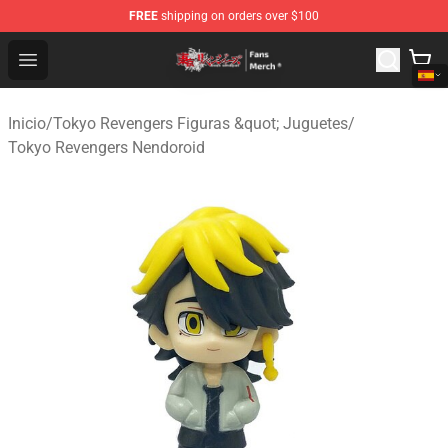
FREE
shipping on orders over $100
Tokyo Revengers Store - Official Tokyo Revengers Merc
Open menu
Inicio
/
Tokyo Revengers Figuras &quot; Juguetes
/
Tokyo Revengers Nendoroid