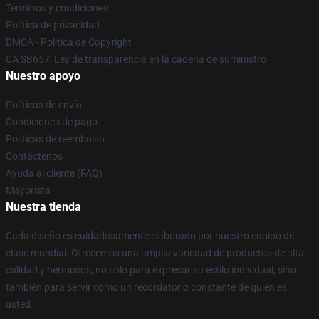
Términos y condiciones
Política de privacidad
DMCA - Política de Copyright
CA SB657: Ley de transparencia en la cadena de suministro
Nuestro apoyo
Políticas de envío
Condiciones de pago
Políticas de reembolso
Contáctenos
Ayuda al cliente (FAQ)
Mayorista
Nuestra tienda
Cada diseño es cuidadosamente elaborado por nuestro equipo de
clase mundial. Ofrecemos una amplia variedad de productos de alta
calidad y hermosos, no sólo para expresar su estilo individual, sino
también para servir como un recordatorio constante de quién es
usted.