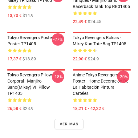
Mikey TR Mask TP1405
Tanques - Manjiro Sano
Racerback Tank Top RB01405
13,70 €
$14.9
22,49 €
$24.45
Tokyo Revengers Posters - TR
Tokyo Revengers Bolsas -
-27%
Poster TP1405
Mikey Kun Tote Bag TP1405
17,37 €
$18.89
22,90 €
$24.9
Tokyo Revengers Pillow
Anime Tokyo Revengers
-18%
-20%
Corporal - Manjiro
Poster - Home Decoración De
Sano(Mikey) VII Pillow
La Habitación Pintura
TP1405
Carteles
26,58 €
$28.9
18,21 € - 42,22 €
VER MÁS