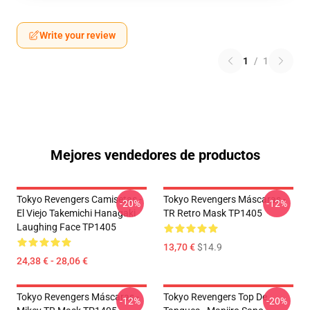
Write your review
1
/
1
Mejores vendedores de productos
Tokyo Revengers Camisetas -
Tokyo Revengers Máscaras -
-20%
-12%
El Viejo Takemichi Hanagaki
TR Retro Mask TP1405
Laughing Face TP1405
13,70 €
$14.9
24,38 € - 28,06 €
Tokyo Revengers Máscaras -
Tokyo Revengers Top De
-12%
-20%