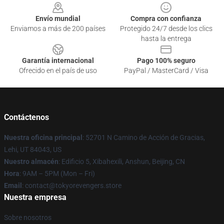
Envío mundial
Compra con confianza
Enviamos a más de 200 países
Protegido 24/7 desde los clics
hasta la entrega
Garantía internacional
Pago 100% seguro
Ofrecido en el país de uso
PayPal / MasterCard / Visa
Contáctenos
Nuestra oficina principal
: 52701 N Camino de Acción de Gracias,
Lehi, UT 84043, US
Nuestro almacén
: Edificio 5, Xibahexili, Anshun, Beijing, CN
Hora
: 9AM – 5PM (Mon – Fri)
Email
: contact@tokyorevengers.store
Nuestra empresa
Sobre nosotros