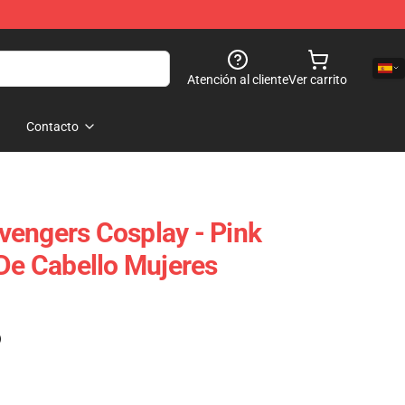
Atención al cliente
Ver carrito
Contacto
engers Cosplay - Pink
 De Cabello Mujeres
)