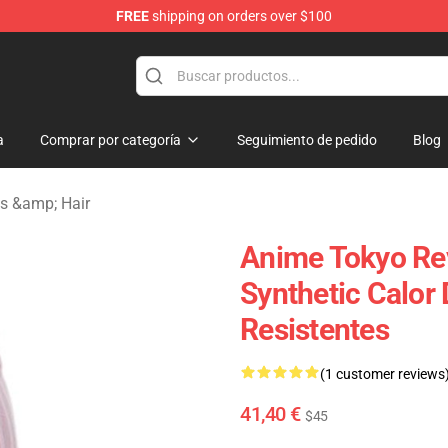
FREE
shipping on orders over $100
rchandise Shop
a
Comprar por categoría
Seguimiento de pedido
Blog
s &amp; Hair
Anime Tokyo Rev
Synthetic Calor
Resistentes
(1 customer reviews
41,40 €
$45