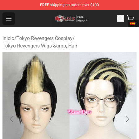
FREE
shipping on orders over $100
Tokyo Revengers Store - Official Tokyo Revengers Merc
Open menu
Inicio
/
Tokyo Revengers Cosplay
/
Tokyo Revengers Wigs &amp; Hair