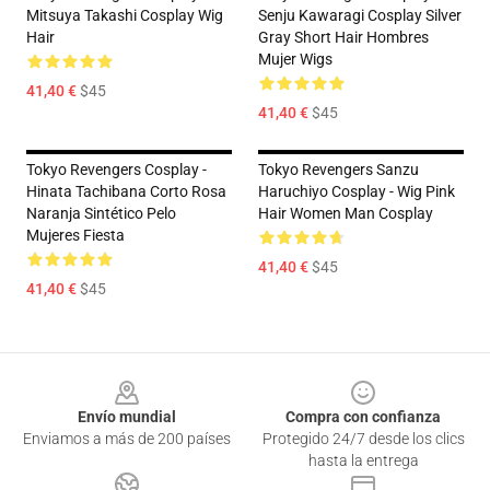
Mitsuya Takashi Cosplay Wig
Senju Kawaragi Cosplay Silver
Hair
Gray Short Hair Hombres
Mujer Wigs
41,40 €
$45
41,40 €
$45
Tokyo Revengers Cosplay -
Tokyo Revengers Sanzu
Hinata Tachibana Corto Rosa
Haruchiyo Cosplay - Wig Pink
Naranja Sintético Pelo
Hair Women Man Cosplay
Mujeres Fiesta
41,40 €
$45
41,40 €
$45
Footer
Envío mundial
Compra con confianza
Enviamos a más de 200 países
Protegido 24/7 desde los clics
hasta la entrega