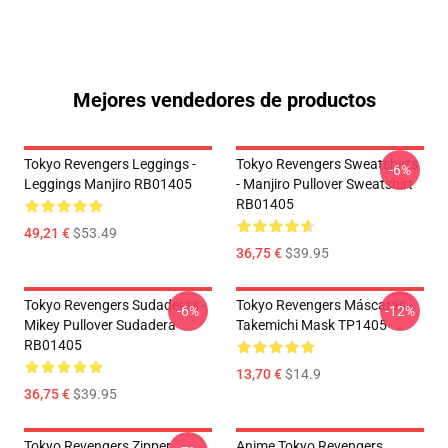
Mejores vendedores de productos
Tokyo Revengers Leggings -
Tokyo Revengers Sweatshirts
-6%
Leggings Manjiro RB01405
- Manjiro Pullover Sweatshirt
RB01405
49,21 €
$53.49
36,75 €
$39.95
Tokyo Revengers Sudaderas -
Tokyo Revengers Máscaras -
-6%
-12%
Mikey Pullover Sudadera
Takemichi Mask TP1405
RB01405
13,70 €
$14.9
36,75 €
$39.95
Tokyo Revengers Zipper
Anime Tokyo Revengers