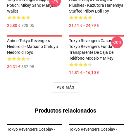
-7%
Pouch: Mikey Sano Manjiro
Plushies - Kazutora Hanemiya
Wallet
Stuffed Pillow Doll Toy
25,80 €
$28.05
21,11 € - 24,79 €
Anime Tokyo Revengers
Tokyo Revengers Casos -
-20%
Nedoroid - Matsuno Chifuyu
Tokyo Revengers Funda
Nedoroid Toys
Transparente De Caja De
Teléfono Modelo Y Mikey
30,31 €
$32.95
14,81 € - 16,10 €
VER MÁS
Productos relacionados
Tokyo Revengers Cosplay -
Tokyo Revengers Cosplay -