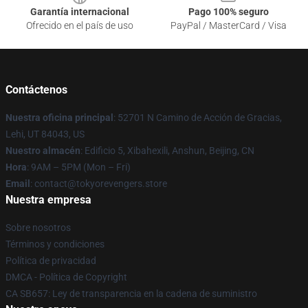
Garantía internacional
Pago 100% seguro
Ofrecido en el país de uso
PayPal / MasterCard / Visa
Contáctenos
Nuestra oficina principal
: 52701 N Camino de Acción de Gracias,
Lehi, UT 84043, US
Nuestro almacén
: Edificio 5, Xibahexili, Anshun, Beijing, CN
Hora
: 9AM – 5PM (Mon – Fri)
Email
: contact@tokyorevengers.store
Nuestra empresa
Sobre nosotros
Términos y condiciones
Política de privacidad
DMCA - Política de Copyright
CA SB657: Ley de transparencia en la cadena de suministro