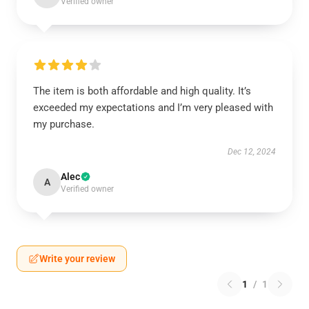
Verified owner
The item is both affordable and high quality. It’s
exceeded my expectations and I’m very pleased with
my purchase.
Dec 12, 2024
Alec
A
Verified owner
Write your review
1
/
1