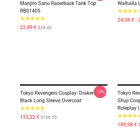
Manjiro Sano Racerback Tank Top
Walhalla L
RB01405
24,38 € - 
22,49 €
$24.45
-15%
Tokyo Revengers Cosplay: Draken Suit
Tokyo Re
Black Long Sleeve Overcoat
Shuji Cos
Roleplay 
153,22 €
$166.55
189,98 €