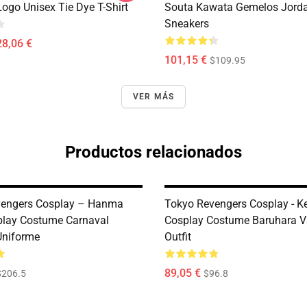
ogo Unisex Tie Dye T-Shirt
Souta Kawata Gemelos Jord
Sneakers
28,06 €
101,15 €
$109.95
VER MÁS
Productos relacionados
vengers Cosplay – Hanma
Tokyo Revengers Cosplay - Ke
play Costume Carnaval
Cosplay Costume Baruhara V
Uniforme
Outfit
89,05 €
$206.5
$96.8