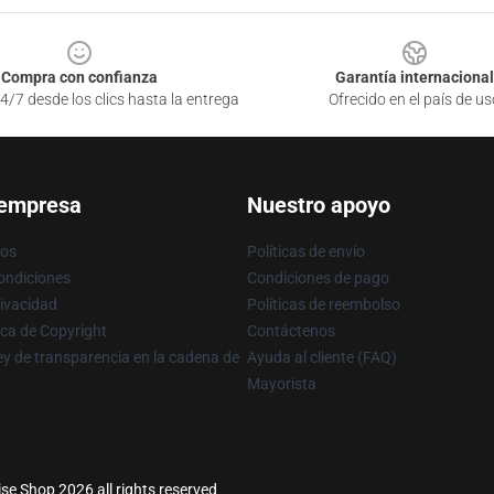
Compra con confianza
Garantía internacional
4/7 desde los clics hasta la entrega
Ofrecido en el país de us
 empresa
Nuestro apoyo
ros
Políticas de envío
ondiciones
Condiciones de pago
rivacidad
Políticas de reembolso
ica de Copyright
Contáctenos
y de transparencia en la cadena de
Ayuda al cliente (FAQ)
Mayorista
se Shop 2026 all rights reserved