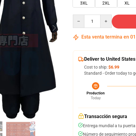
3XL
2XL
XL
Quantity
Esta venta termina en
01
Deliver to United States
Cost to ship:
$6.99
Standard - Order today to g
Production
Today
Transacción segura
Entrega mundial a tu puerta
Número de seguimiento prop