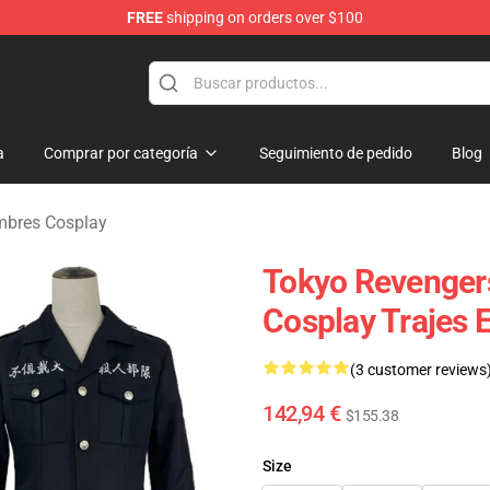
FREE
shipping on orders over $100
rchandise Shop
a
Comprar por categoría
Seguimiento de pedido
Blog
mbres Cosplay
Tokyo Revengers
Cosplay Trajes 
(3 customer reviews
142,94 €
$155.38
Size