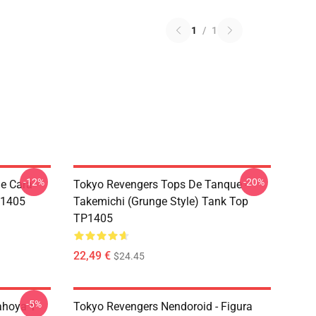
1
/
1
-12%
-20%
e Cara -
Tokyo Revengers Tops De Tanque -
P1405
Takemichi (Grunge Style) Tank Top
TP1405
22,49 €
$24.45
-5%
ahoya Y
Tokyo Revengers Nendoroid - Figura