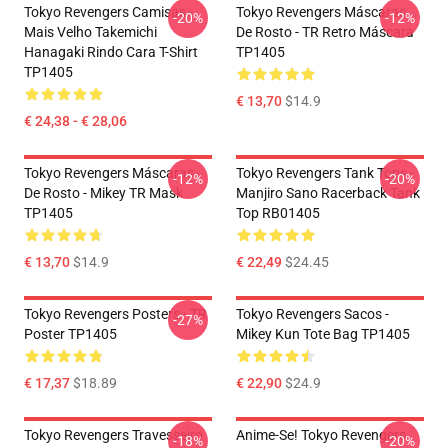
Tokyo Revengers Camisas -
Tokyo Revengers Máscaras
-20%
-12%
Mais Velho Takemichi
De Rosto - TR Retro Máscara
Hanagaki Rindo Cara T-Shirt
TP1405
TP1405
€ 13,70
$14.9
€ 24,38 - € 28,06
Tokyo Revengers Máscaras
Tokyo Revengers Tank Tops -
-12%
-20%
De Rosto - Mikey TR Mask
Manjiro Sano Racerback Tank
TP1405
Top RB01405
€ 13,70
$14.9
€ 22,49
$24.45
Tokyo Revengers Posters - TR
Tokyo Revengers Sacos -
-27%
Poster TP1405
Mikey Kun Tote Bag TP1405
€ 17,37
$18.89
€ 22,90
$24.9
Tokyo Revengers Travesseiro
Anime-Se! Tokyo Revengers
-18%
-20%