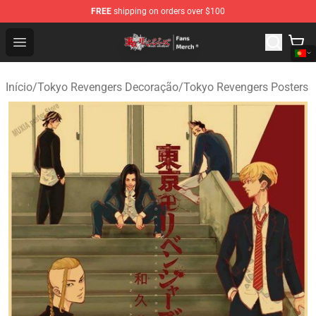
FREE
shipping on orders over $100
Tokyo Revengers Store - Official Tokyo Revengers Merc
Open menu
Início
/
Tokyo Revengers Decoração
/
Tokyo Revengers Posters