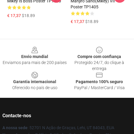
Mikey Is Boss Poster TP1405
Manjiro Sano(Mikey) VII
Poster TP1405
€ 17,37
$18.89
€ 17,37
$18.89
Footer
Envio mundial
Compre com confiança
Enviamos para mais de 200 países
Protegido 24/7, do clique à
entrega
Garantia internacional
Pagamento 100% seguro
Oferecido no país de uso
PayPal / MasterCard / Visa
Contacte-nos
A nossa sede
: 52701 N Ação de Graças, Lehi, UT 84043, EUA