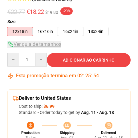
€22.77
€18.22
-20%
$19.80
Size
12x18in
16x16in
16x24in
18x24in
Ver guia de tamanhos
Quantity
ADICIONAR AO CARRINHO
Esta promoção termina em
02
:
25
:
53
Deliver to United States
Cost to ship:
$6.99
Standard - Order today to get by
Aug. 11 - Aug. 18
Production
Shipping
Delivered
Today
Aug. 07
Aug. 11 - Aug. 18