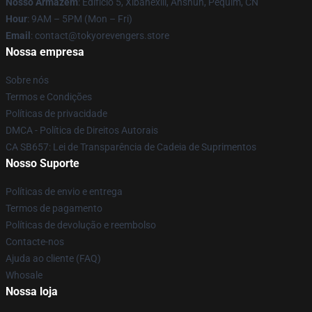
Nosso Armazém
: Edifício 5, Xibahexili, Anshun, Pequim, CN
Hour
: 9AM – 5PM (Mon – Fri)
Email
: contact@tokyorevengers.store
Nossa empresa
Sobre nós
Termos e Condições
Políticas de privacidade
DMCA - Política de Direitos Autorais
CA SB657: Lei de Transparência de Cadeia de Suprimentos
Nosso Suporte
Políticas de envio e entrega
Termos de pagamento
Políticas de devolução e reembolso
Contacte-nos
Ajuda ao cliente (FAQ)
Whosale
Nossa loja