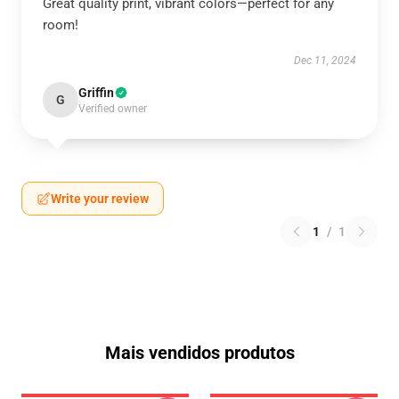
Great quality print, vibrant colors—perfect for any
room!
Dec 11, 2024
Griffin
G
Verified owner
Write your review
1
/
1
Mais vendidos produtos