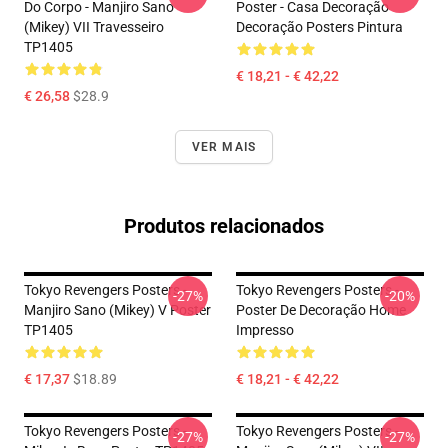
Do Corpo - Manjiro Sano
Poster - Casa Decoração
(Mikey) VII Travesseiro
Decoração Posters Pintura
TP1405
€ 18,21 - € 42,22
€ 26,58
$28.9
VER MAIS
Produtos relacionados
Tokyo Revengers Posters -
Tokyo Revengers Posters -
-27%
-20%
Manjiro Sano (Mikey) V Poster
Poster De Decoração Home
TP1405
Impresso
€ 17,37
$18.89
€ 18,21 - € 42,22
Tokyo Revengers Posters -
Tokyo Revengers Posters -
-27%
-27%