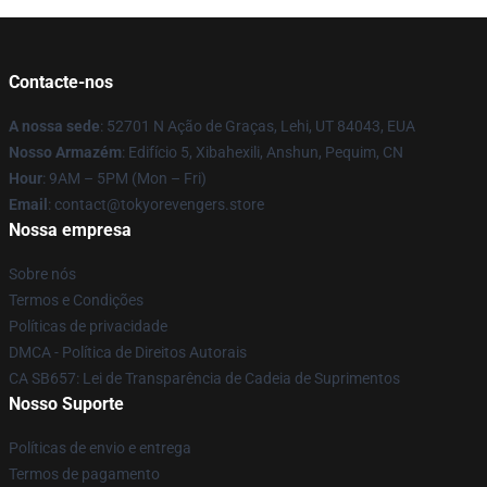
Contacte-nos
A nossa sede
: 52701 N Ação de Graças, Lehi, UT 84043, EUA
Nosso Armazém
: Edifício 5, Xibahexili, Anshun, Pequim, CN
Hour
: 9AM – 5PM (Mon – Fri)
Email
: contact@tokyorevengers.store
Nossa empresa
Sobre nós
Termos e Condições
Políticas de privacidade
DMCA - Política de Direitos Autorais
CA SB657: Lei de Transparência de Cadeia de Suprimentos
Nosso Suporte
Políticas de envio e entrega
Termos de pagamento