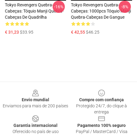
Tokyo Revengers Quebra-
Tokyo Revengers Quebra-
-16%
-8%
Cabeças: Tóquio Manji Quebra-
Cabeças: 1000pcs Tóquio Manji
Cabeças De Quadrilha
Quebra-Cabeças De Gangue
€ 31,23
$33.95
€ 42,55
$46.25
Footer
Envio mundial
Compre com confiança
Enviamos para mais de 200 países
Protegido 24/7, do clique à
entrega
Garantia internacional
Pagamento 100% seguro
Oferecido no país de uso
PayPal / MasterCard / Visa