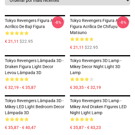
Tokyo Revengers Figura Acrílica:
Tokyo Revengers Figura Acrílica:
-8%
-8%
Acrílico De Baji Figura
Figura Acrílica De Chifuyu
Matsuno
€ 21,11
$22.95
€ 21,11
$22.95
Tokyo Revengers Lâmpada 3D -
Tokyo Revengers 3D Lamp -
Draken Figura Light Decor
Mikey Decor Night Light 3D
Levou Lâmpada 3D
Lamp
€ 32,19 - € 35,87
€ 30,35 - € 32,19
Tokyo Revengers Lâmpada 3D -
Tokyo Revengers 3D Lamp -
Mikey LED Light Bedroom Decor
Mikey And Draken Figures LED
Lâmpada 3D
Night Light Lamp
€ 35,87 - € 40,47
€ 35,87 - € 43,23