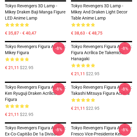
Tokyo Revengers 3D Lamp -
Tokyo Revengers 3D Lamp -
Mikey Draken Baji Manga Figure
Mikey And Draken Light Decor
LED Anime Lamp
Table Anime Lamp
€ 35,87 - € 40,47
€ 38,63 - € 48,75
Tokyo Revengers Figura Acrílica:
Tokyo Revengers Figura Acrílica:
-8%
-8%
Mikey Figura
Figura Acrílica De Takemichi
Hanagaki
€ 21,11
$22.95
€ 21,11
$22.95
Tokyo Revengers Figura Acrílica:
Tokyo Revengers Figura Acrílica:
-8%
-8%
Ken Ryuguji Draken Acrílico
Takashi Mitsuya Figura Acrílica
Figura
€ 21,11
$22.95
€ 21,11
$22.95
Tokyo Revengers Figura Acrílica:
Tokyo Revengers Figura Acrílica:
-8%
-8%
Ex-Co-Capitão De 1a Divisão
Fresco Vice-Presidente Ken