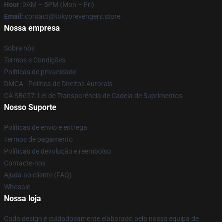
Hour
: 9AM – 5PM (Mon – Fri)
Email
: contact@tokyorevengers.store
Nossa empresa
Sobre nós
Termos e Condições
Políticas de privacidade
DMCA - Política de Direitos Autorais
CA SB657: Lei de Transparência de Cadeia de Suprimentos
Nosso Suporte
Políticas de envio e entrega
Termos de pagamento
Políticas de devolução e reembolso
Contacte-nos
Ajuda ao cliente (FAQ)
Whosale
Nossa loja
Cada design é cuidadosamente elaborado pela nossa equipa de