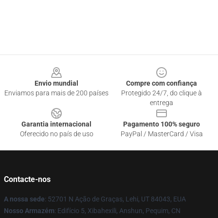
Footer
Envio mundial
Compre com confiança
Enviamos para mais de 200 países
Protegido 24/7, do clique à
entrega
Garantia internacional
Pagamento 100% seguro
Oferecido no país de uso
PayPal / MasterCard / Visa
Contacte-nos
A nossa sede
: 52701 N Ação de Graças, Lehi, UT 84043, EUA
Nosso Armazém
: Edifício 5, Xibahexili, Anshun, Pequim, CN