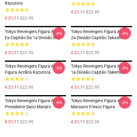
Kazutora
€ 21,11
$22.95
€ 21,11
$22.95
Tokyo Revengers Figura Acrílica:
Tokyo Revengers Figura Acrílica:
-8%
-8%
Ex-Capitão Da 1a Divisão Baji
2a Divisão Capitão Takashi
€ 21,11
$22.95
€ 21,11
$22.95
Tokyo Revengers Figura Acrílica:
Tokyo Revengers Figura Acrílica:
-8%
-8%
Figura Acrílica Kazutora
1a Divisão Capitão Takemichi
€ 21,11
$22.95
€ 21,11
$22.95
Tokyo Revengers Figura Acrílica:
Tokyo Revengers Figura Acrílica:
-8%
-8%
Presidente Sano Manjiro
Matsuno Fresco Figura
€ 21,11
$22.95
€ 21,11
$22.95