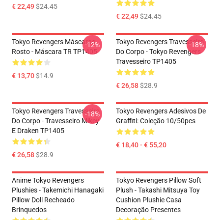
€ 22,49
$24.45
€ 22,49
$24.45
Tokyo Revengers Máscaras
Tokyo Revengers Travesseiro
-12%
-18%
Rosto - Máscara TR TP1405
Do Corpo - Tokyo Revengers
Travesseiro TP1405
€ 13,70
$14.9
€ 26,58
$28.9
Tokyo Revengers Travesseiro
Tokyo Revengers Adesivos De
-18%
Do Corpo - Travesseiro Mikey
Graffiti: Coleção 10/50pcs
E Draken TP1405
€ 18,40 - € 55,20
€ 26,58
$28.9
Anime Tokyo Revengers
Tokyo Revengers Pillow Soft
Plushies - Takemichi Hanagaki
Plush - Takashi Mitsuya Toy
Pillow Doll Recheado
Cushion Plushie Casa
Brinquedos
Decoração Presentes