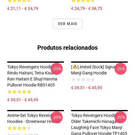
€ 21,11 - € 24,79
€ 24,79 - € 36,75
VER MAIS
Produtos relacionados
Tokyo Revengers Hoodies -
[🔥Limited Stock] Signature
-20%
-20%
Rindo Haitani, Tetta Kisaki,
Manji Gang Hoodie
Ran Haitani E Shuji Hanma
Pullover Hoodie RB01405
€ 39,51 - € 45,95
€ 39,51 - € 45,95
Anime-Se! Tokyo Revengers
Tokyo Revengers Hoodies -
-20%
-20%
Hoodies - Streetwear Hoodie
Older Takemichi Hanagaki
Laughing Face Tokyo Manji
Gang Pullover Hoodie TP1405