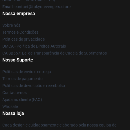
Email
: contact@tokyorevengers.store
Nossa empresa
Sobre nós
Termos e Condições
Políticas de privacidade
DMCA - Política de Direitos Autorais
CA SB657: Lei de Transparência de Cadeia de Suprimentos
Nosso Suporte
Políticas de envio e entrega
Termos de pagamento
Políticas de devolução e reembolso
Contacte-nos
Ajuda ao cliente (FAQ)
Whosale
Nossa loja
Cada design é cuidadosamente elaborado pela nossa equipa de