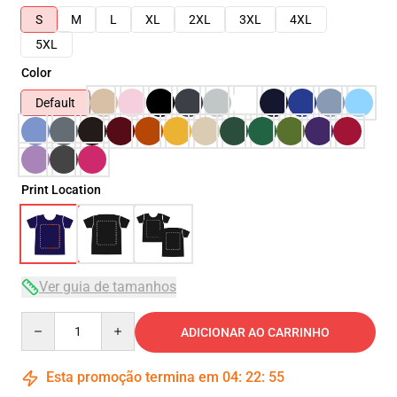
S
M
L
XL
2XL
3XL
4XL
5XL
Color
Default
Print Location
Ver guia de tamanhos
Quantity
ADICIONAR AO CARRINHO
Esta promoção termina em
04
:
22
:
54