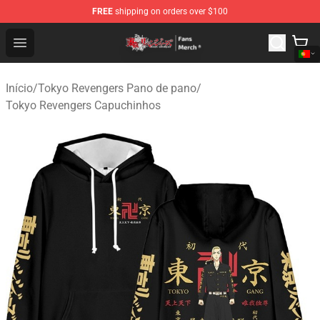
FREE
shipping on orders over $100
Tokyo Revengers Store - Official Tokyo Revengers Merc
Open menu
Início
/
Tokyo Revengers Pano de pano
/
Tokyo Revengers Capuchinhos