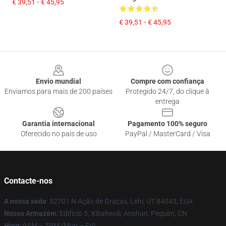
€ 39,51 - € 45,95
€ 39,51 - € 45,95
Footer
Envio mundial
Compre com confiança
Enviamos para mais de 200 países
Protegido 24/7, do clique à
entrega
Garantia internacional
Pagamento 100% seguro
Oferecido no país de uso
PayPal / MasterCard / Visa
Contacte-nos
A nossa sede
: 52701 N Ação de Graças, Lehi, UT 84043, EUA
Nosso Armazém
: Edifício 5, Xibahexili, Anshun, Pequim, CN
Hour
: 9AM – 5PM (Mon – Fri)