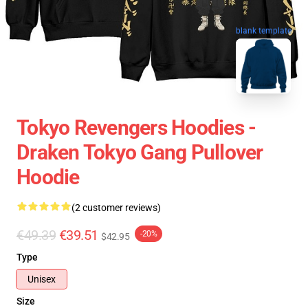
blank template
Tokyo Revengers Hoodies -
Draken Tokyo Gang Pullover
Hoodie
(2 customer reviews)
€49.39
€39.51
-20%
$42.95
Type
Unisex
Size