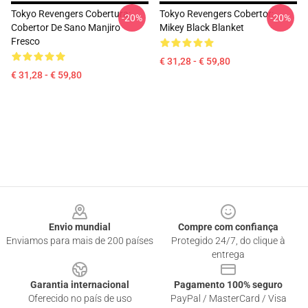
Tokyo Revengers Cobertura:
Tokyo Revengers Cobertor:
-20%
-20%
Cobertor De Sano Manjiro
Mikey Black Blanket
Fresco
€ 31,28 - € 59,80
€ 31,28 - € 59,80
Footer
Envio mundial
Compre com confiança
Enviamos para mais de 200 países
Protegido 24/7, do clique à
entrega
Garantia internacional
Pagamento 100% seguro
Oferecido no país de uso
PayPal / MasterCard / Visa