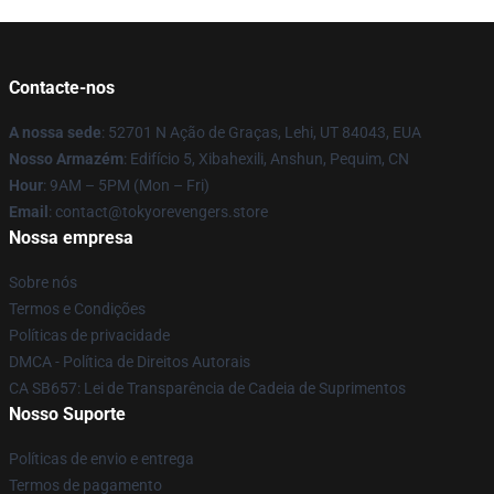
Contacte-nos
A nossa sede
: 52701 N Ação de Graças, Lehi, UT 84043, EUA
Nosso Armazém
: Edifício 5, Xibahexili, Anshun, Pequim, CN
Hour
: 9AM – 5PM (Mon – Fri)
Email
: contact@tokyorevengers.store
Nossa empresa
Sobre nós
Termos e Condições
Políticas de privacidade
DMCA - Política de Direitos Autorais
CA SB657: Lei de Transparência de Cadeia de Suprimentos
Nosso Suporte
Políticas de envio e entrega
Termos de pagamento