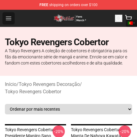
FREE
shipping on orders over $100
Tokyo Revengers Store - Official Tokyo Revengers Merc
Open menu
Tokyo Revengers Cobertor
A Tokyo Revengers A coleção de cobertores é obrigatória para os
fãs da emocionante série de mangá e anime. Enrole-se em calor e
fandom com estes cobertores acolhedores e de alta qualidade.
Início
/
Tokyo Revengers Decoração
/
Tokyo Revengers Cobertor
Tokyo Revengers Cobertura:
Tokyo Revengers Cobertura:
-20%
-20%
Presidente Manjiro Sano
Manta De Nahoya Kawata