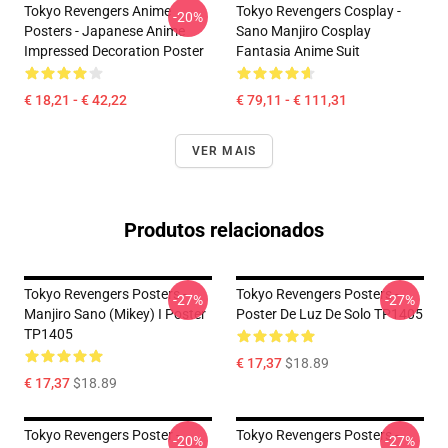
Tokyo Revengers Anime
Tokyo Revengers Cosplay -
-20%
Posters - Japanese Anime
Sano Manjiro Cosplay
Impressed Decoration Poster
Fantasia Anime Suit
€ 18,21 - € 42,22
€ 79,11 - € 111,31
VER MAIS
Produtos relacionados
Tokyo Revengers Posters -
Tokyo Revengers Posters -
-27%
-27%
Manjiro Sano (Mikey) I Poster
Poster De Luz De Solo TP1405
TP1405
€ 17,37
$18.89
€ 17,37
$18.89
Tokyo Revengers Poster -
Tokyo Revengers Posters -
-20%
-27%