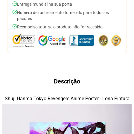
Entrega mundial na sua porta
Número de rastreamento fornecido para todos os
pacotes
Reembolso total se o produto não for recebido
Descrição
Shuji Hanma Tokyo Revengers Anime Poster - Lona Pintura
modname=house&peak=30
Wall Art Posters
modname=images&cols=1&colspace=10&rowspace=20&align=middle