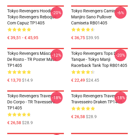
Tokyo Revengers Hoodies.
Tokyo Revengers Camisetas -
-20%
-6%
Tokyo Revengers Reboque
Manjiro Sano Pullover
Com Capuz TP1405
Camiseta RB01405
€ 39,51 - € 45,95
€ 36,75
$39.95
Tokyo Revengers Máscaras
Tokyo Revengers Tops De
-12%
-20%
De Rosto - TR Poster Mask
Tanque - Tokyo Manji
TP1405
Racerback Tank Top RB01405
€ 13,70
$14.9
€ 22,49
$24.45
Tokyo Revengers Travesseiro
Tokyo Revengers Travesseiro -
-18%
-18%
Do Corpo - TR Travesseiro
Travesseiro Draken TP1405
TP1405
€ 26,58
$28.9
€ 26,58
$28.9