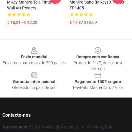
Mikey Manjiro Tela Pintura
Manjiro Sano (Mikey) X Poster
Wall Art Posters
TP1405
€ 18,21 - € 42,22
€ 17,37
$18.89
Footer
Envio mundial
Compre com confiança
Enviamos para mais de 200 países
Protegido 24/7, do clique à
entrega
Garantia internacional
Pagamento 100% seguro
Oferecido no país de uso
PayPal / MasterCard / Visa
Contacte-nos
A nossa sede
: 52701 N Ação de Graças, Lehi, UT 84043, EUA