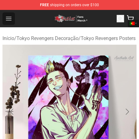
FREE
shipping on orders over $100
Tokyo Revengers Store - Official Tokyo Revengers Merc
Open menu
Início
/
Tokyo Revengers Decoração
/
Tokyo Revengers Posters