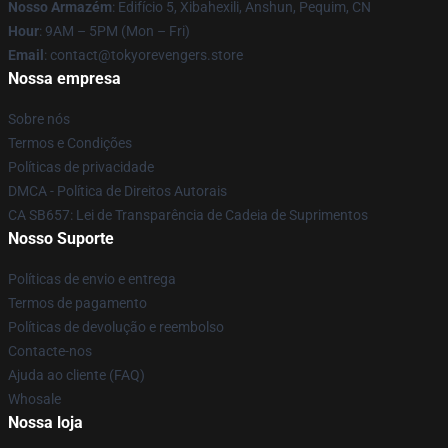
Nosso Armazém
: Edifício 5, Xibahexili, Anshun, Pequim, CN
Hour
: 9AM – 5PM (Mon – Fri)
Email
: contact@tokyorevengers.store
Nossa empresa
Sobre nós
Termos e Condições
Políticas de privacidade
DMCA - Política de Direitos Autorais
CA SB657: Lei de Transparência de Cadeia de Suprimentos
Nosso Suporte
Políticas de envio e entrega
Termos de pagamento
Políticas de devolução e reembolso
Contacte-nos
Ajuda ao cliente (FAQ)
Whosale
Nossa loja