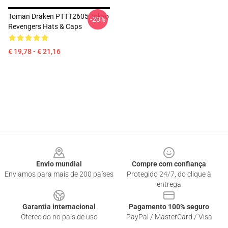
Toman Draken PTTT2605 Tokyo
-20%
Revengers Hats & Caps
€ 19,78 - € 21,16
Footer
Envio mundial
Compre com confiança
Enviamos para mais de 200 países
Protegido 24/7, do clique à
entrega
Garantia internacional
Pagamento 100% seguro
Oferecido no país de uso
PayPal / MasterCard / Visa