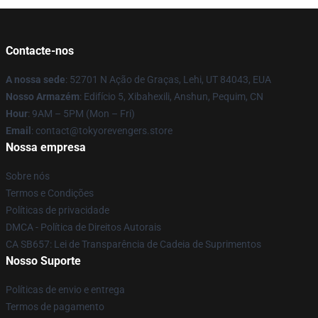
Contacte-nos
A nossa sede
: 52701 N Ação de Graças, Lehi, UT 84043, EUA
Nosso Armazém
: Edifício 5, Xibahexili, Anshun, Pequim, CN
Hour
: 9AM – 5PM (Mon – Fri)
Email
: contact@tokyorevengers.store
Nossa empresa
Sobre nós
Termos e Condições
Políticas de privacidade
DMCA - Política de Direitos Autorais
CA SB657: Lei de Transparência de Cadeia de Suprimentos
Nosso Suporte
Políticas de envio e entrega
Termos de pagamento