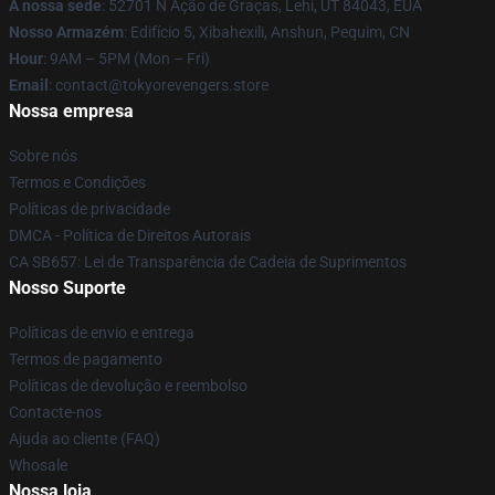
A nossa sede
: 52701 N Ação de Graças, Lehi, UT 84043, EUA
Nosso Armazém
: Edifício 5, Xibahexili, Anshun, Pequim, CN
Hour
: 9AM – 5PM (Mon – Fri)
Email
: contact@tokyorevengers.store
Nossa empresa
Sobre nós
Termos e Condições
Políticas de privacidade
DMCA - Política de Direitos Autorais
CA SB657: Lei de Transparência de Cadeia de Suprimentos
Nosso Suporte
Políticas de envio e entrega
Termos de pagamento
Políticas de devolução e reembolso
Contacte-nos
Ajuda ao cliente (FAQ)
Whosale
Nossa loja