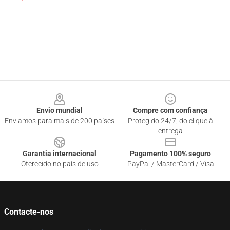
Footer
Envio mundial
Compre com confiança
Enviamos para mais de 200 países
Protegido 24/7, do clique à
entrega
Garantia internacional
Pagamento 100% seguro
Oferecido no país de uso
PayPal / MasterCard / Visa
Contacte-nos