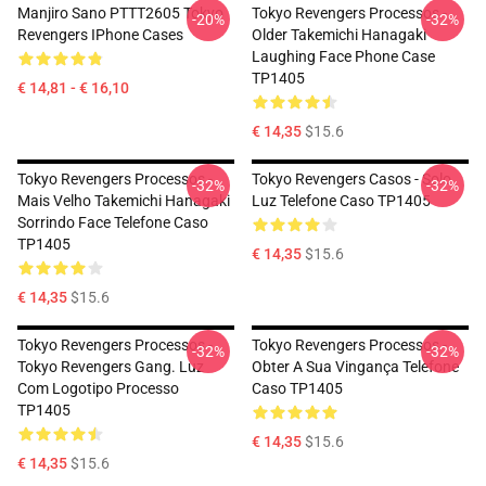
Manjiro Sano PTTT2605 Tokyo
Tokyo Revengers Processos -
-20%
-32%
Revengers IPhone Cases
Older Takemichi Hanagaki
Laughing Face Phone Case
TP1405
€ 14,81 - € 16,10
€ 14,35
$15.6
Tokyo Revengers Processos -
Tokyo Revengers Casos - Solo
-32%
-32%
Mais Velho Takemichi Hanagaki
Luz Telefone Caso TP1405
Sorrindo Face Telefone Caso
TP1405
€ 14,35
$15.6
€ 14,35
$15.6
Tokyo Revengers Processos -
Tokyo Revengers Processos -
-32%
-32%
Tokyo Revengers Gang. Luz
Obter A Sua Vingança Telefone
Com Logotipo Processo
Caso TP1405
TP1405
€ 14,35
$15.6
€ 14,35
$15.6