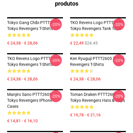
produtos
Tokyo Gang Chibi PTTT2605
TKO Revens Logo PTTT2605
-20%
-20%
Tokyo Revengers T-Shirts
Tokyo Revengers Tank Tops
€ 24,38 - € 28,06
€ 22,49
$24.45
TKO Revens Logo PTTT2605
Ken Ryuguji PTTT2605 Tokyo
-20%
-20%
Tokyo Revengers T-Shirts
Revengers T-Shirts
€ 24,38 - € 28,06
€ 24,38 - € 28,06
Manjiro Sano PTTT2605
Toman Draken PTTT2605
-20%
-20%
Tokyo Revengers IPhone
Tokyo Revengers Hats & Caps
Cases
€ 19,78 - € 21,16
€ 14,81 - € 16,10