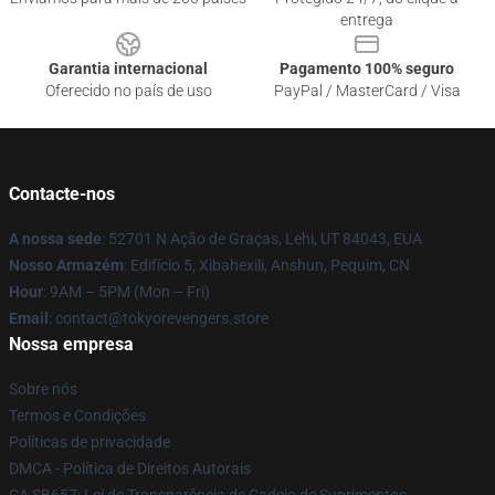
entrega
Garantia internacional
Pagamento 100% seguro
Oferecido no país de uso
PayPal / MasterCard / Visa
Contacte-nos
A nossa sede
: 52701 N Ação de Graças, Lehi, UT 84043, EUA
Nosso Armazém
: Edifício 5, Xibahexili, Anshun, Pequim, CN
Hour
: 9AM – 5PM (Mon – Fri)
Email
: contact@tokyorevengers.store
Nossa empresa
Sobre nós
Termos e Condições
Políticas de privacidade
DMCA - Política de Direitos Autorais