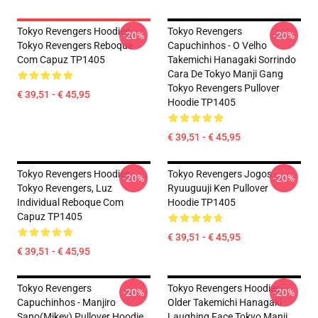
Tokyo Revengers Hoodies.
Tokyo Revengers
-20%
-20%
Tokyo Revengers Reboque
Capuchinhos - O Velho
Com Capuz TP1405
Takemichi Hanagaki Sorrindo
Cara De Tokyo Manji Gang
Tokyo Revengers Pullover
€ 39,51 - € 45,95
Hoodie TP1405
€ 39,51 - € 45,95
Tokyo Revengers Hoodies.
Tokyo Revengers Jogos -
-20%
-20%
Tokyo Revengers, Luz
Ryuuguuji Ken Pullover
Individual Reboque Com
Hoodie TP1405
Capuz TP1405
€ 39,51 - € 45,95
€ 39,51 - € 45,95
Tokyo Revengers
Tokyo Revengers Hoodies -
-20%
-20%
Capuchinhos - Manjiro
Older Takemichi Hanagaki
Sano(Mikey) Pullover Hoodie
Laughing Face Tokyo Manji