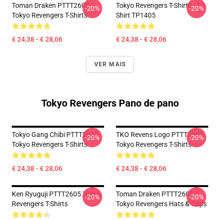
Toman Draken PTTT2605
Tokyo Revengers T-Shirts - T-
-20%
-20%
Tokyo Revengers T-Shirts
Shirt TP1405
€ 24,38 - € 28,06
€ 24,38 - € 28,06
VER MAIS
Tokyo Revengers Pano de pano
Tokyo Gang Chibi PTTT2605
TKO Revens Logo PTTT2605
-20%
-20%
Tokyo Revengers T-Shirts
Tokyo Revengers T-Shirts
€ 24,38 - € 28,06
€ 24,38 - € 28,06
Ken Ryuguji PTTT2605 Tokyo
Toman Draken PTTT2605
-20%
-20%
Revengers T-Shirts
Tokyo Revengers Hats & Caps