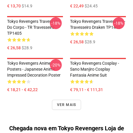
€ 13,70
$14.9
€ 22,49
$24.45
Tokyo Revengers Travesseiro
Tokyo Revengers Travesseiro -
-18%
-18%
Do Corpo - TR Travesseiro
Travesseiro Draken TP1405
TP1405
€ 26,58
$28.9
€ 26,58
$28.9
Tokyo Revengers Anime
Tokyo Revengers Cosplay -
-20%
Posters - Japanese Anime
Sano Manjiro Cosplay
Impressed Decoration Poster
Fantasia Anime Suit
€ 18,21 - € 42,22
€ 79,11 - € 111,31
VER MAIS
Chegada nova em Tokyo Revengers Loja de