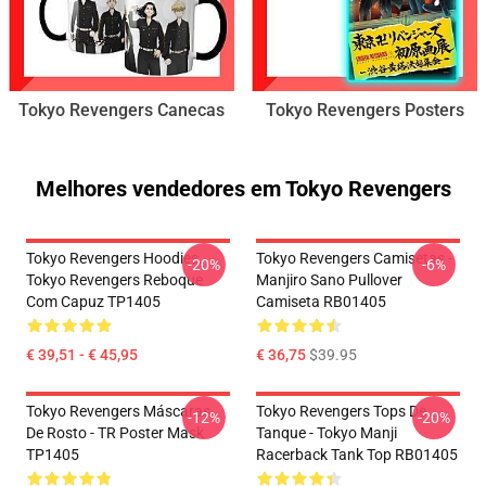
Tokyo Revengers Canecas
Tokyo Revengers Posters
Melhores vendedores em Tokyo Revengers
Tokyo Revengers Hoodies.
Tokyo Revengers Camisetas -
-20%
-6%
Tokyo Revengers Reboque
Manjiro Sano Pullover
Com Capuz TP1405
Camiseta RB01405
€ 39,51 - € 45,95
€ 36,75
$39.95
Tokyo Revengers Máscaras
Tokyo Revengers Tops De
-12%
-20%
De Rosto - TR Poster Mask
Tanque - Tokyo Manji
TP1405
Racerback Tank Top RB01405