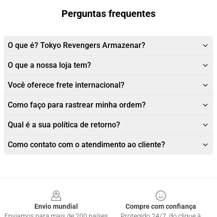
Perguntas frequentes
O que é? Tokyo Revengers Armazenar?
O que a nossa loja tem?
Você oferece frete internacional?
Como faço para rastrear minha ordem?
Qual é a sua política de retorno?
Como contato com o atendimento ao cliente?
Footer
Envio mundial
Compre com confiança
Enviamos para mais de 200 países
Protegido 24/7, do clique à