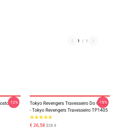
1
/
1
-12%
-18%
osto -
Tokyo Revengers Travesseiro Do Corpo
- Tokyo Revengers Travesseiro TP1405
€ 26,58
$28.9