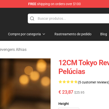
FREE
shipping on orders over $100
rchandise Shop
Compre por categoria
Rastreamento de pedido
Blog
evengers Alhias
12CM Tokyo Rev
Pelúcias
(5 customer reviews
€ 23,87
$25.95
Height