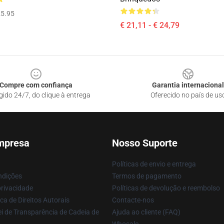
5.95
€ 21,11 - € 24,79
Compre com confiança
Garantia internacional
gido 24/7, do clique à entrega
Oferecido no país de us
mpresa
Nosso Suporte
Políticas de envio e entrega
ndições
Termos de pagamento
privacidade
Políticas de devolução e reembolso
ca de Direitos Autorais
Contacte-nos
i de Transparência de Cadeia de
Ajuda ao cliente (FAQ)