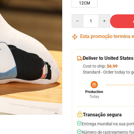
12CM
Quantity
Esta promoção termina
Deliver to United States
Cost to ship:
$6.99
Standard - Order today to g
Production
Today
Transação segura
Entrega mundial na sua por
Número de rastreamento for