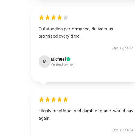
Outstanding performance, delivers as
promised every time.
Dec 17, 2024
Michael
M
Verified owner
Highly functional and durable to use, would buy
again.
Dec 13, 2024