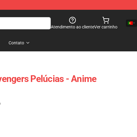
Atendimento ao cliente
Ver carrinho
Contato
engers Pelúcias - Anime
)