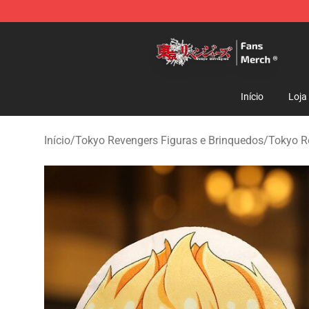
Tokyo Revengers Store - Official Tokyo Revengers Me
Início
Loja
Início
/
Tokyo Revengers Figuras e Brinquedos
/
Tokyo R