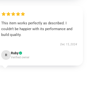
This item works perfectly as described. I
couldn’t be happier with its performance and
build quality.
Dec 15, 2024
Ruby
R
Verified owner