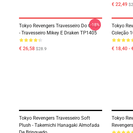
€ 22,49
$2
-18%
Tokyo Revengers Travesseiro Do Corpo
Tokyo Rev
- Travesseiro Mikey E Draken TP1405
Coleção 
€ 26,58
€ 18,40 - 
$28.9
Tokyo Revengers Travesseiro Soft
Tokyo Rev
Plush - Takemichi Hanagaki Almofada
Revengers
De Brinquedo