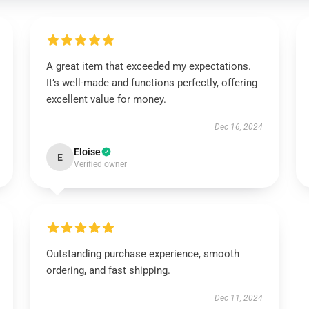
A great item that exceeded my expectations.
It’s well-made and functions perfectly, offering
excellent value for money.
Dec 16, 2024
Eloise
E
Verified owner
Outstanding purchase experience, smooth
ordering, and fast shipping.
Dec 11, 2024