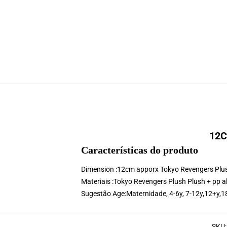
12C
Características do produto
Dimension :12cm apporx Tokyo Revengers Plu
Materiais :Tokyo Revengers Plush Plush + pp 
Sugestão Age:
Maternidade, 4-6y, 7-12y,12+y,1
SKU