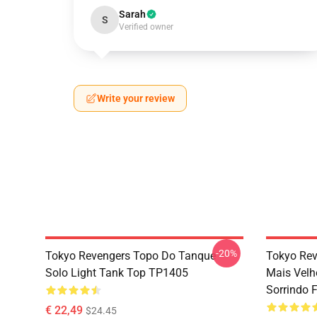
Sarah
S
Verified owner
Write your review
-20%
Tokyo Revengers Topo Do Tanque -
Tokyo Rev
Solo Light Tank Top TP1405
Mais Velh
Sorrindo 
€ 22,49
$24.45