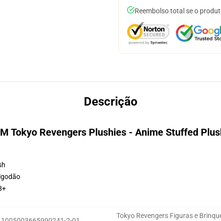
Reembolso total se o produt
Descrição
M Tokyo Revengers Plushies - Anime Stuffed Plus
sh
algodão
8+
Tokyo Revengers Figuras e Brinq
:
1005003665990241-2-01