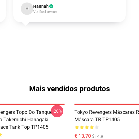
Hannah
H
Verified owner
Mais vendidos produtos
-20%
engers Topo Do Tanque -
Tokyo Revengers Máscaras R
o Takemichi Hanagaki
Máscara TR TP1405
Face Tank Top TP1405
€ 13,70
$14.9