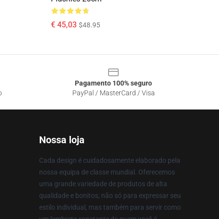
€ 45,03
$48.95
Pagamento 100% seguro
o
PayPal / MasterCard / Visa
Nossa loja
Cada design é cuidadosamente elaborado pela
nossa equipa de classe mundial. Oferecemos
uma grande variedade de produtos de alta
qualidade e bonitos, não só para expressar seu
estilo individual, mas também para servir como