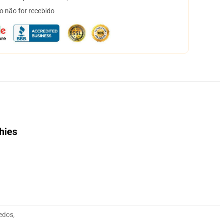
o não for recebido
hies
uedos
,