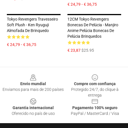
€ 24,79 - € 36,75
Tokyo Revengers Travesseiro
12CM Tokyo Revengers
Soft Plush - Ken Ryuguji
Bonecas De Pelúcia - Manjiro
Almofada De Brinquedo
Anime Pelúcia Bonecas De
Pelúcia Brinquedos
€ 24,79 - € 36,75
€ 23,87
$25.95
Footer
Envio mundial
Compre com confiança
Enviamos para mais de 200 países
Protegido 24/7, do clique à
entrega
Garantia internacional
Pagamento 100% seguro
Oferecido no país de uso
PayPal / MasterCard / Visa