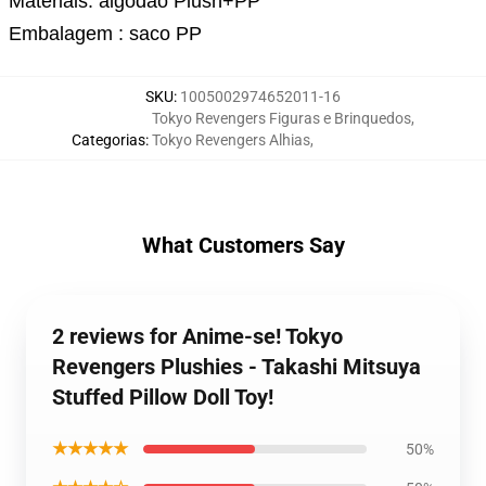
Materiais: algodão Plush+PP
Embalagem : saco PP
SKU
:
1005002974652011-16
Tokyo Revengers Figuras e Brinquedos
,
Categorias
:
Tokyo Revengers Alhias
,
What Customers Say
2 reviews for Anime-se! Tokyo
Revengers Plushies - Takashi Mitsuya
Stuffed Pillow Doll Toy!
★★★★★
50%