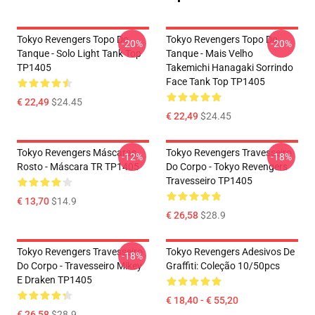
Tokyo Revengers Topo Do
Tokyo Revengers Topo Do
-20%
-20%
Tanque - Solo Light Tank Top
Tanque - Mais Velho
TP1405
Takemichi Hanagaki Sorrindo
Face Tank Top TP1405
€ 22,49
$24.45
€ 22,49
$24.45
Tokyo Revengers Máscaras
Tokyo Revengers Travesseiro
-12%
-18%
Rosto - Máscara TR TP1405
Do Corpo - Tokyo Revengers
Travesseiro TP1405
€ 13,70
$14.9
€ 26,58
$28.9
Tokyo Revengers Travesseiro
Tokyo Revengers Adesivos De
-18%
Do Corpo - Travesseiro Mikey
Graffiti: Coleção 10/50pcs
E Draken TP1405
€ 18,40 - € 55,20
€ 26,58
$28.9