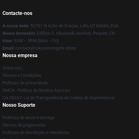
Contacte-nos
A nossa sede
: 52701 N Ação de Graças, Lehi, UT 84043, EUA
Nosso Armazém
: Edifício 5, Xibahexili, Anshun, Pequim, CN
Hour
: 9AM – 5PM (Mon – Fri)
Email
: contact@tokyorevengers.store
Nossa empresa
Sobre nós
Termos e Condições
Políticas de privacidade
DMCA - Política de Direitos Autorais
CA SB657: Lei de Transparência de Cadeia de Suprimentos
Nosso Suporte
Políticas de envio e entrega
Termos de pagamento
Políticas de devolução e reembolso