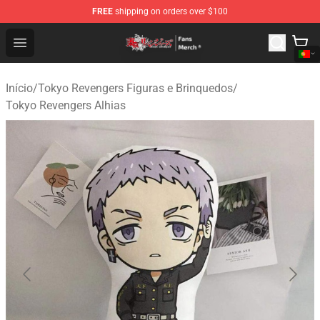
FREE
shipping on orders over $100
Tokyo Revengers Store - Official Tokyo Revengers Merc
Open menu
Início
/
Tokyo Revengers Figuras e Brinquedos
/
Tokyo Revengers Alhias