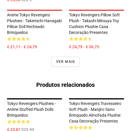
Anime Tokyo Revengers
Tokyo Revengers Pillow Soft
Plushies - Takemichi Hanagaki
Plush - Takashi Mitsuya Toy
Pillow Doll Recheado
Cushion Plushie Casa
Brinquedos
Decoração Presentes
€ 21,11 - € 24,79
€ 24,79 - € 36,75
VER MAIS
Produtos relacionados
Tokyo Revengers Plushies -
Tokyo Revengers Travesseiro
Anime Stuffed Plush Dolls
Soft Plush - Manjiro Sano
Brinquedos
Brinquedo Almofada Plushie
Casa Decoração Presentes
€ 23,87
$25.95