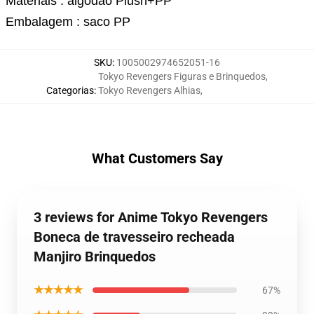
Materiais : algodão Plush+PP
Embalagem : saco PP
SKU
:
1005002974652051-16
Tokyo Revengers Figuras e Brinquedos
,
Categorias
:
Tokyo Revengers Alhias
,
What Customers Say
3 reviews for Anime Tokyo Revengers
Boneca de travesseiro recheada
Manjiro Brinquedos
★★★★★
67%