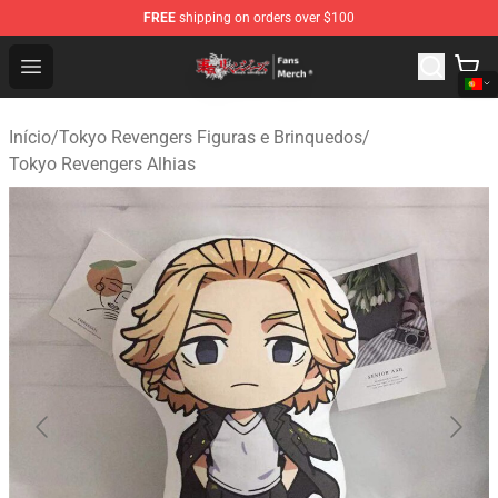
FREE
shipping on orders over $100
Tokyo Revengers Store - Official Tokyo Revengers Merc
Open menu
Início
/
Tokyo Revengers Figuras e Brinquedos
/
Tokyo Revengers Alhias