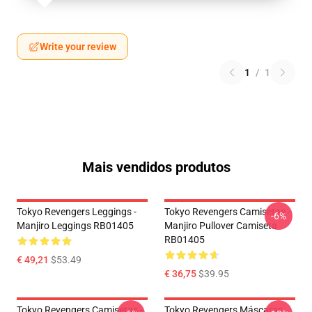
Write your review
1
/
1
Mais vendidos produtos
Tokyo Revengers Leggings -
Tokyo Revengers Camisetas -
-6%
Manjiro Leggings RB01405
Manjiro Pullover Camiseta
RB01405
€ 49,21
$53.49
€ 36,75
$39.95
Tokyo Revengers Camisetas -
Tokyo Revengers Máscaras