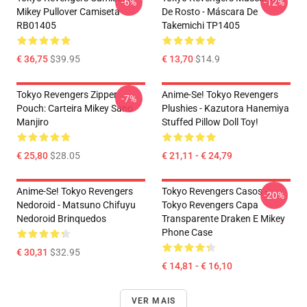
-6%
-12%
Mikey Pullover Camiseta
De Rosto - Máscara De
RB01405
Takemichi TP1405
€ 36,75
$39.95
€ 13,70
$14.9
Tokyo Revengers Zipper
Anime-Se! Tokyo Revengers
-7%
Pouch: Carteira Mikey Sano
Plushies - Kazutora Hanemiya
Manjiro
Stuffed Pillow Doll Toy!
€ 25,80
$28.05
€ 21,11 - € 24,79
Anime-Se! Tokyo Revengers
Tokyo Revengers Casos -
-20%
Nedoroid - Matsuno Chifuyu
Tokyo Revengers Capa
Nedoroid Brinquedos
Transparente Draken E Mikey
Phone Case
€ 30,31
$32.95
€ 14,81 - € 16,10
VER MAIS