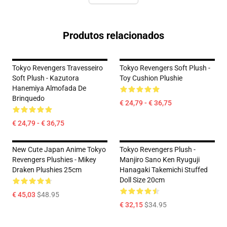
Produtos relacionados
Tokyo Revengers Travesseiro
Tokyo Revengers Soft Plush -
Soft Plush - Kazutora
Toy Cushion Plushie
Hanemiya Almofada De
Brinquedo
€ 24,79 - € 36,75
€ 24,79 - € 36,75
New Cute Japan Anime Tokyo
Tokyo Revengers Plush -
Revengers Plushies - Mikey
Manjiro Sano Ken Ryuguji
Draken Plushies 25cm
Hanagaki Takemichi Stuffed
Doll Size 20cm
€ 45,03
$48.95
€ 32,15
$34.95