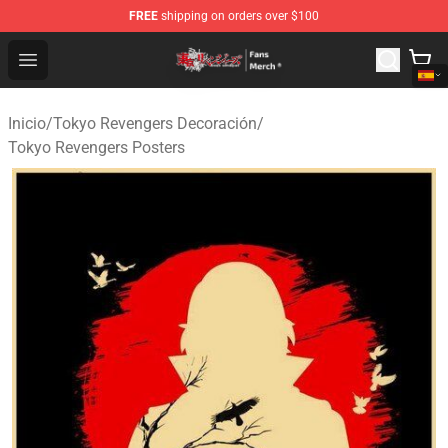
FREE
shipping on orders over $100
Tokyo Revengers Store - Official Tokyo Revengers Merc
Open menu
Inicio
/
Tokyo Revengers Decoración
/
Tokyo Revengers Posters