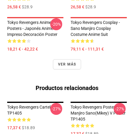
26,58 €
$28.9
26,58 €
$28.9
Tokyo Revengers Anime
Tokyo Revengers Cosplay -
-20%
Posters - Japonés Anime
Sano Manjiro Cosplay
Impreso Decoración Poster
Costume Anime Suit
18,21 € - 42,22 €
79,11 € - 111,31 €
VER MÁS
Productos relacionados
Tokyo Revengers Cartel
Tokyo Revengers Posters -
-27%
-27%
TP1405
Manjiro Sano(Mikey) V Poster
TP1405
17,37 €
$18.89
17,37 €
$18.89