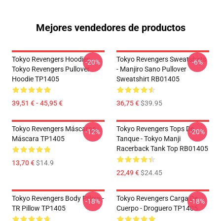
Mejores vendedores de productos
Tokyo Revengers Hoodies -
Tokyo Revengers Sweatshirts
-20%
-6%
Tokyo Revengers Pullover
- Manjiro Sano Pullover
Hoodie TP1405
Sweatshirt RB01405
39,51 € - 45,95 €
36,75 €
$39.95
Tokyo Revengers Máscaras -
Tokyo Revengers Tops De
-12%
-20%
Máscara TP1405
Tanque - Tokyo Manji
Racerback Tank Top RB01405
13,70 €
$14.9
22,49 €
$24.45
Tokyo Revengers Body Pillow -
Tokyo Revengers Carga De
-18%
-18%
TR Pillow TP1405
Cuerpo - Droguero TP1405