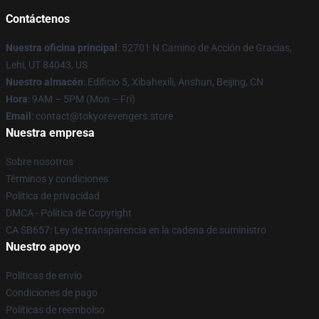
Contáctenos
Nuestra oficina principal
: 52701 N Camino de Acción de Gracias,
Lehi, UT 84043, US
Nuestro almacén
: Edificio 5, Xibahexili, Anshun, Beijing, CN
Hora
: 9AM – 5PM (Mon – Fri)
Email
: contact@tokyorevengers.store
Nuestra empresa
Sobre nosotros
Términos y condiciones
Política de privacidad
DMCA - Política de Copyright
CA SB657: Ley de transparencia en la cadena de suministro
Nuestro apoyo
Políticas de envío
Condiciones de pago
Políticas de reembolso