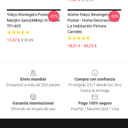
Tokyo Revengers Posters -
Anime Tokyo Revengers
-27%
-20%
Manjiro Sano(Mikey) III Poster
Poster - Home Decoración De
TP1405
La Habitación Pintura
Carteles
17,37 €
$18.89
18,21 € - 42,22 €
Footer
Envío mundial
Compra con confianza
Enviamos a más de 200 países
Protegido 24/7 desde los clics
hasta la entrega
Garantía internacional
Pago 100% seguro
Ofrecido en el país de uso
PayPal / MasterCard / Visa