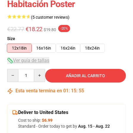
Habitación Poster
(5 customer reviews)
€22.77
€18.22
-20%
$19.80
Size
12x18in
16x16in
16x24in
18x24in
Ver guía de tallas
Quantity
AÑADIR AL CARRITO
Esta venta termina en
01
:
15
:
54
Deliver to United States
Cost to ship:
$6.99
Standard - Order today to get by
Aug. 15 - Aug. 22