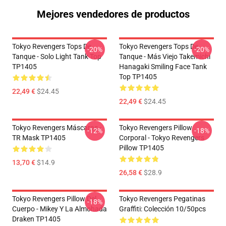
Mejores vendedores de productos
Tokyo Revengers Tops De
Tokyo Revengers Tops De
-20%
-20%
Tanque - Solo Light Tank Top
Tanque - Más Viejo Takemichi
TP1405
Hanagaki Smiling Face Tank
Top TP1405
22,49 €
$24.45
22,49 €
$24.45
Tokyo Revengers Máscaras -
Tokyo Revengers Pillow
-12%
-18%
TR Mask TP1405
Corporal - Tokyo Revengers
Pillow TP1405
13,70 €
$14.9
26,58 €
$28.9
Tokyo Revengers Pillow Del
Tokyo Revengers Pegatinas
-18%
Cuerpo - Mikey Y La Almohada
Graffiti: Colección 10/50pcs
Draken TP1405