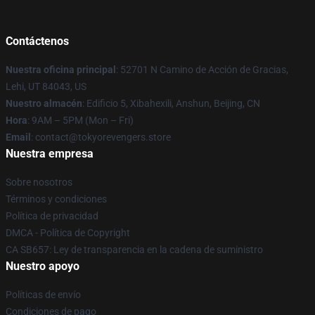
Contáctenos
Nuestra oficina principal
: 52701 N Camino de Acción de Gracias,
Lehi, UT 84043, US
Nuestro almacén
: Edificio 5, Xibahexili, Anshun, Beijing, CN
Hora
: 9AM – 5PM (Mon – Fri)
Email
: contact@tokyorevengers.store
Nuestra empresa
Sobre nosotros
Términos y condiciones
Política de privacidad
DMCA - Política de Copyright
CA SB657: Ley de transparencia en la cadena de suministro
Nuestro apoyo
Políticas de envío
Condiciones de pago