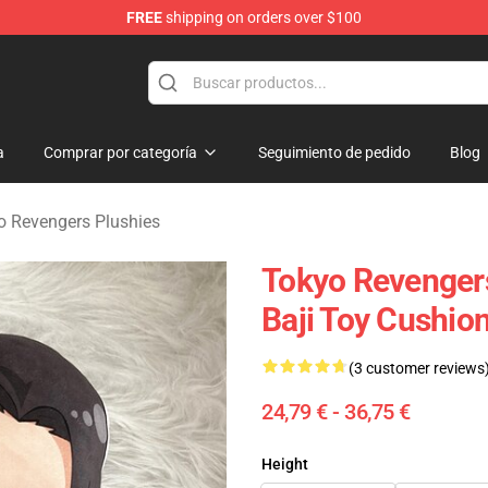
FREE
shipping on orders over $100
rchandise Shop
a
Comprar por categoría
Seguimiento de pedido
Blog
o Revengers Plushies
Tokyo Revengers
Baji Toy Cushion
(3 customer reviews
24,79 € - 36,75 €
Height