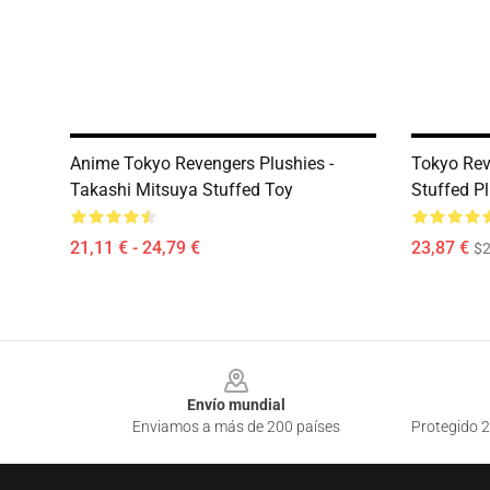
Anime Tokyo Revengers Plushies -
Tokyo Rev
Takashi Mitsuya Stuffed Toy
Stuffed P
21,11 € - 24,79 €
23,87 €
$2
Footer
Envío mundial
Enviamos a más de 200 países
Protegido 2