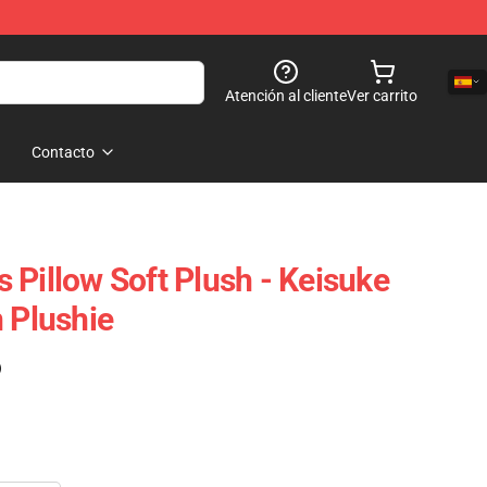
Atención al cliente
Ver carrito
Contacto
 Pillow Soft Plush - Keisuke
 Plushie
)