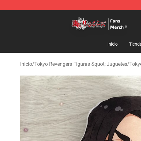
Tokyo Revengers Store - Official Tokyo Revengers Me
Inicio
Tiend
Inicio
/
Tokyo Revengers Figuras &quot; Juguetes
/
Toky