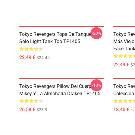
-20%
Tokyo Revengers Tops De Tanque -
Tokyo Rev
Solo Light Tank Top TP1405
Más Viejo
Face Tan
22,49 €
$24.45
22,49 €
$2
-18%
Tokyo Revengers Pillow Del Cuerpo -
Tokyo Reve
Mikey Y La Almohada Draken TP1405
Colección
26,58 €
18,40 € - 
$28.9