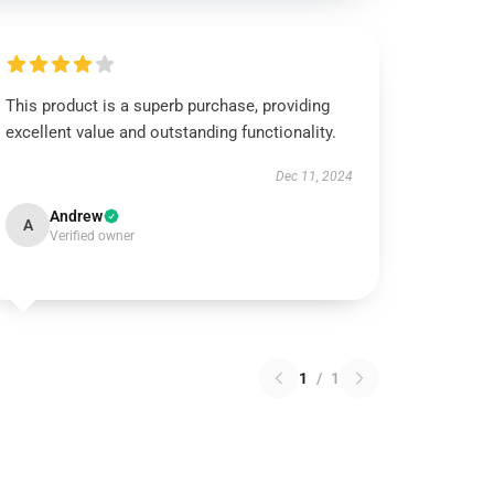
This product is a superb purchase, providing
excellent value and outstanding functionality.
Dec 11, 2024
Andrew
A
Verified owner
1
/
1