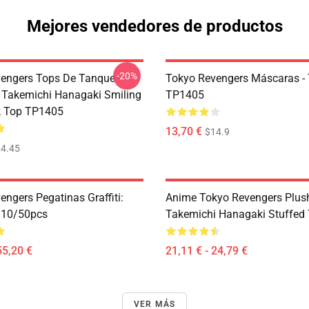
Mejores vendedores de productos
-20%
engers Tops De Tanque -
Tokyo Revengers Máscaras -
 Takemichi Hanagaki Smiling
TP1405
k Top TP1405
13,70 €
$14.9
4.45
ngers Pegatinas Graffiti:
Anime Tokyo Revengers Plush
 10/50pcs
Takemichi Hanagaki Stuffed
55,20 €
21,11 € - 24,79 €
VER MÁS