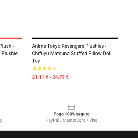
Plush -
Anime Tokyo Revengers Plushies -
 Plushie
Chifuyu Matsuno Stuffed Pillow Doll
Toy
21,11 € - 24,79 €
Pago 100% seguro
o
PayPal / MasterCard / Visa