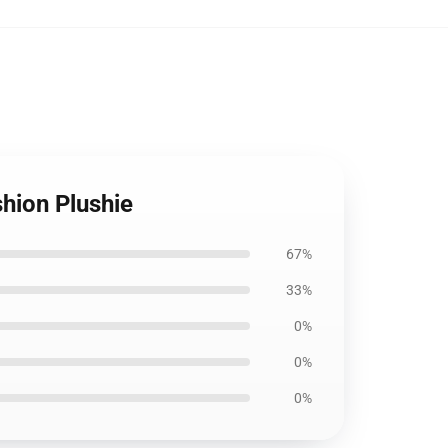
shion Plushie
67%
33%
0%
0%
0%