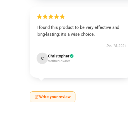
I found this product to be very effective and
long-lasting; it’s a wise choice.
Dec 15, 2024
Christopher
C
Verified owner
Write your review