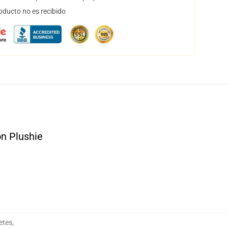
oducto no es recibido
on Plushie
etes
,