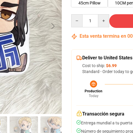
45cm Pillow
10CM pe
Quantity
Esta venta termina en
00
Deliver to United States
Cost to ship:
$6.99
Standard - Order today to g
Production
Today
Transacción segura
Entrega mundial a tu puerta
Número de seguimiento prop