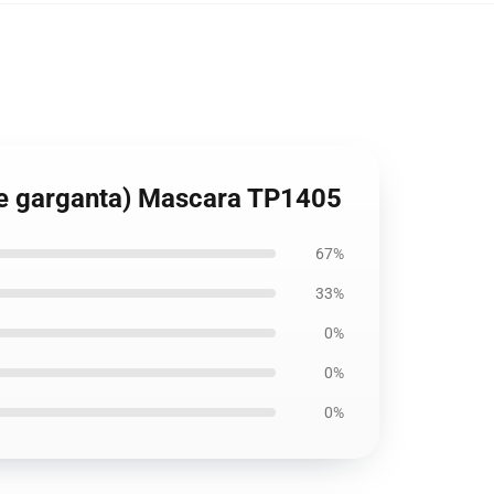
 de garganta) Mascara TP1405
67%
33%
0%
0%
0%