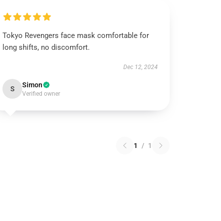
Tokyo Revengers face mask comfortable for
long shifts, no discomfort.
Dec 12, 2024
Simon
S
Verified owner
1
/
1