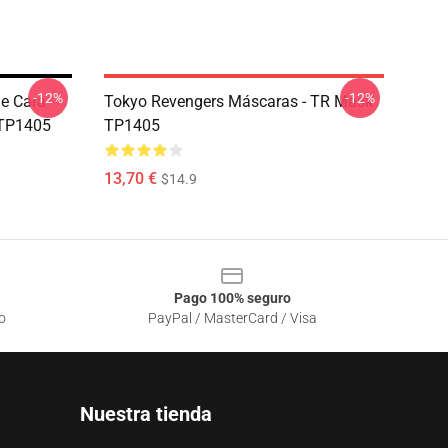
-12%
-12%
e Cara -
Tokyo Revengers Máscaras - TR Mask
 TP1405
TP1405
13,70 €
$14.9
Pago 100% seguro
o
PayPal / MasterCard / Visa
Nuestra tienda