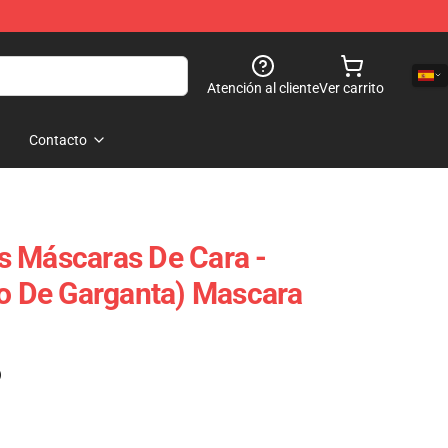
Atención al cliente
Ver carrito
Contacto
s Máscaras De Cara -
lo De Garganta) Mascara
)