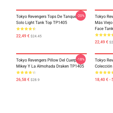
-20%
Tokyo Revengers Tops De Tanque -
Tokyo Rev
Solo Light Tank Top TP1405
Más Viejo
Face Tan
22,49 €
$24.45
22,49 €
$2
-18%
Tokyo Revengers Pillow Del Cuerpo -
Tokyo Reve
Mikey Y La Almohada Draken TP1405
Colección
26,58 €
18,40 € - 
$28.9