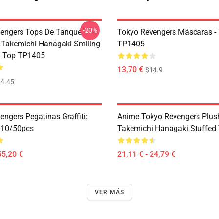
-20%
engers Tops De Tanque -
Tokyo Revengers Máscaras -
 Takemichi Hanagaki Smiling
TP1405
k Top TP1405
13,70 €
$14.9
4.45
ngers Pegatinas Graffiti:
Anime Tokyo Revengers Plush
 10/50pcs
Takemichi Hanagaki Stuffed
55,20 €
21,11 € - 24,79 €
VER MÁS