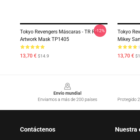
-12%
Tokyo Revengers Máscaras - TR Rad
Tokyo Rev
Artwork Mask TP1405
Mikey Sa
13,70 €
13,70 €
$14.9
$1
Footer
Envío mundial
Enviamos a más de 200 países
Protegido 2
Contáctenos
Nuestra