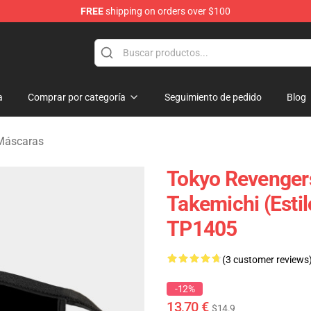
FREE
shipping on orders over $100
rchandise Shop
a
Comprar por categoría
Seguimiento de pedido
Blog
Máscaras
Tokyo Revenger
Takemichi (esti
TP1405
(3 customer reviews
-12%
13,70 €
$14.9