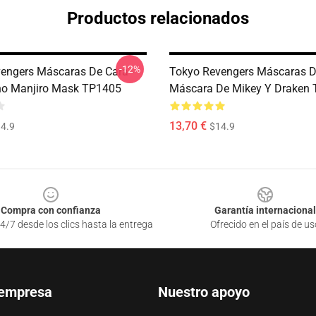
Productos relacionados
-12%
engers Máscaras De Cara -
Tokyo Revengers Máscaras D
no Manjiro Mask TP1405
Máscara De Mikey Y Draken
13,70 €
4.9
$14.9
Compra con confianza
Garantía internacional
4/7 desde los clics hasta la entrega
Ofrecido en el país de us
 empresa
Nuestro apoyo