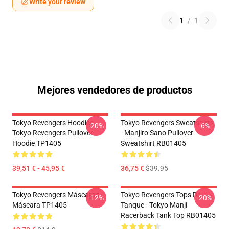
Write your review
1
/
1
Mejores vendedores de productos
Tokyo Revengers Hoodies -
Tokyo Revengers Sweatshirts
-20%
-6%
Tokyo Revengers Pullover
- Manjiro Sano Pullover
Hoodie TP1405
Sweatshirt RB01405
39,51 € - 45,95 €
36,75 €
$39.95
Tokyo Revengers Máscaras -
Tokyo Revengers Tops De
-12%
-20%
Máscara TP1405
Tanque - Tokyo Manji
Racerback Tank Top RB01405