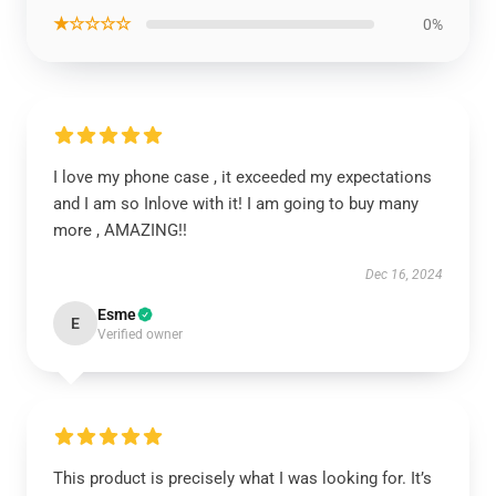
★☆☆☆☆
0%
I love my phone case , it exceeded my expectations
and I am so Inlove with it! I am going to buy many
more , AMAZING!!
Dec 16, 2024
Esme
E
Verified owner
This product is precisely what I was looking for. It’s