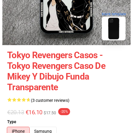
blank template
Tokyo Revengers Casos -
Tokyo Revengers Caso De
Mikey Y Dibujo Funda
Transparente
(3 customer reviews)
€20.13
€16.10
-20%
$17.50
Type
iPhone
Samsung