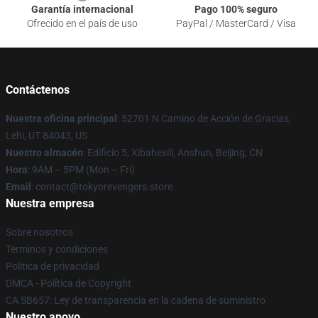
Garantía internacional
Pago 100% seguro
Ofrecido en el país de uso
PayPal / MasterCard / Visa
Contáctenos
Nuestra oficina principal
: 52701 N Camino de Acción de Gracias,
Lehi, UT 84043, US
Nuestro almacén
: Edificio 5, Xibahexili, Anshun, Beijing, CN
Hora
: 9AM – 5PM (Mon – Fri)
Email
: contact@tokyorevengers.store
Nuestra empresa
Sobre nosotros
Términos y condiciones
Política de privacidad
DMCA - Política de Copyright
CA SB657: Ley de transparencia en la cadena de suministro
Nuestro apoyo