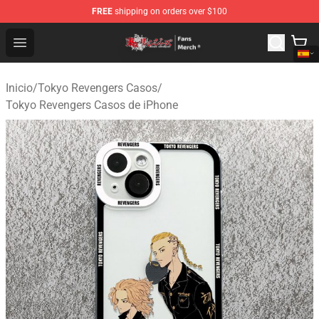
FREE
shipping on orders over $100
Tokyo Revengers Store - Official Tokyo Revengers Merc
Open menu
Inicio
/
Tokyo Revengers Casos
/
Tokyo Revengers Casos de iPhone