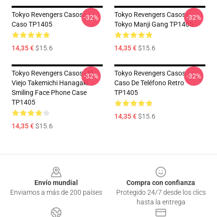
Tokyo Revengers Casos -
Tokyo Revengers Casos -
-32%
-32%
Caso TP1405
Tokyo Manji Gang TP1405
14,35 €
$15.6
14,35 €
$15.6
Tokyo Revengers Casos - El
Tokyo Revengers Casos -
-32%
-32%
Viejo Takemichi Hanagaki
Caso De Teléfono Retro
Smiling Face Phone Case
TP1405
TP1405
14,35 €
$15.6
14,35 €
$15.6
Footer
Envío mundial
Compra con confianza
Enviamos a más de 200 países
Protegido 24/7 desde los clics
hasta la entrega