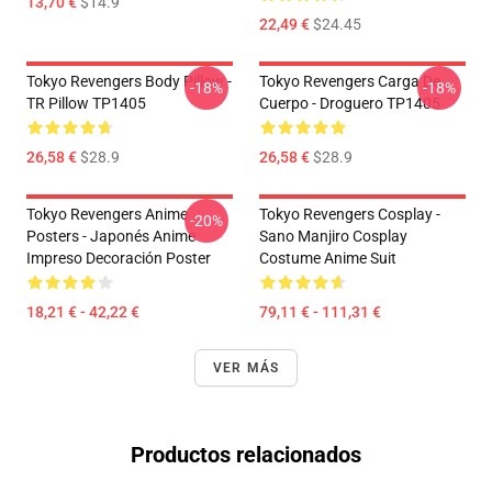
13,70 €
$14.9
22,49 €
$24.45
Tokyo Revengers Body Pillow -
Tokyo Revengers Carga De
-18%
-18%
TR Pillow TP1405
Cuerpo - Droguero TP1405
26,58 €
$28.9
26,58 €
$28.9
Tokyo Revengers Anime
Tokyo Revengers Cosplay -
-20%
Posters - Japonés Anime
Sano Manjiro Cosplay
Impreso Decoración Poster
Costume Anime Suit
18,21 € - 42,22 €
79,11 € - 111,31 €
VER MÁS
Productos relacionados