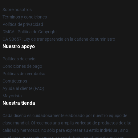
Sobre nosotros
Términos y condiciones
Política de privacidad
DMCA - Política de Copyright
CA SB657: Ley de transparencia en la cadena de suministro
Nuestro apoyo
Políticas de envío
Condiciones de pago
Políticas de reembolso
Contáctenos
Ayuda al cliente (FAQ)
Mayorista
Nuestra tienda
Cada diseño es cuidadosamente elaborado por nuestro equipo de
clase mundial. Ofrecemos una amplia variedad de productos de alta
calidad y hermosos, no sólo para expresar su estilo individual, sino
también para servir como un recordatorio constante de quién es