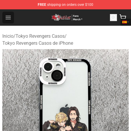
FREE
shipping on orders over $100
Tokyo Revengers Store - Official Tokyo Revengers Merc
Open menu
Inicio
/
Tokyo Revengers Casos
/
Tokyo Revengers Casos de iPhone