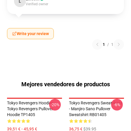
L
Verified owner
Write your review
1
/
1
Mejores vendedores de productos
Tokyo Revengers Hoodies -
Tokyo Revengers Sweatshirts
-20%
-6%
Tokyo Revengers Pullover
- Manjiro Sano Pullover
Hoodie TP1405
Sweatshirt RB01405
39,51 € - 45,95 €
36,75 €
$39.95