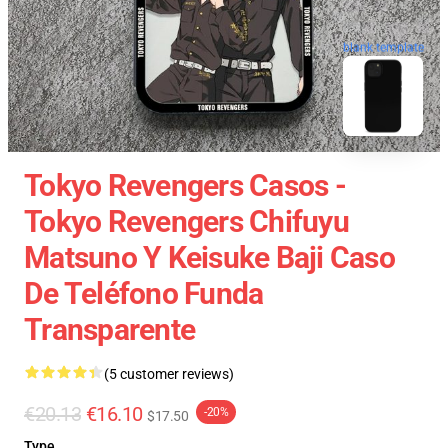
blank template
Tokyo Revengers Casos -
Tokyo Revengers Chifuyu
Matsuno Y Keisuke Baji Caso
De Teléfono Funda
Transparente
(5 customer reviews)
€20.13
€16.10
-20%
$17.50
Type