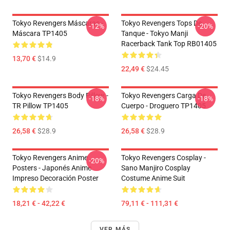
Tokyo Revengers Máscaras -
Tokyo Revengers Tops De
-12%
-20%
Máscara TP1405
Tanque - Tokyo Manji
Racerback Tank Top RB01405
13,70 €
$14.9
22,49 €
$24.45
Tokyo Revengers Body Pillow -
Tokyo Revengers Carga De
-18%
-18%
TR Pillow TP1405
Cuerpo - Droguero TP1405
26,58 €
$28.9
26,58 €
$28.9
Tokyo Revengers Anime
Tokyo Revengers Cosplay -
-20%
Posters - Japonés Anime
Sano Manjiro Cosplay
Impreso Decoración Poster
Costume Anime Suit
18,21 € - 42,22 €
79,11 € - 111,31 €
VER MÁS