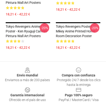
Pintura Wall Art Posters
18,21 € - 42,22 €
18,21 € - 42,22 €
Tokyo Revengers Anime
Tokyo Revengers Posters -
-20%
-20%
Poster - Ken Ryuguji Canvas
Mikey Anime Printed Home
Pintura Wall Art Posters
Room Decoration Poster
18,21 € - 42,22 €
18,21 € - 42,22 €
Footer
Envío mundial
Compra con confianza
Enviamos a más de 200 países
Protegido 24/7 desde los clics
hasta la entrega
Garantía internacional
Pago 100% seguro
Ofrecido en el país de uso
PayPal / MasterCard / Visa