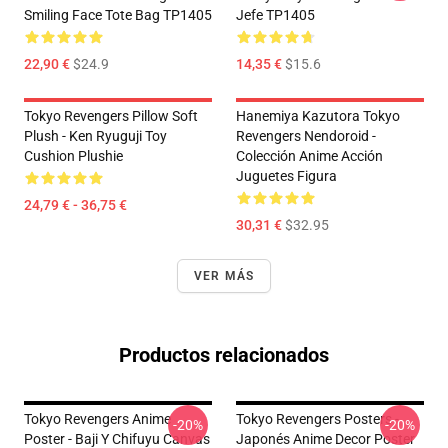
Smiling Face Tote Bag TP1405
Jefe TP1405
22,90 €
$24.9
14,35 €
$15.6
Tokyo Revengers Pillow Soft
Hanemiya Kazutora Tokyo
Plush - Ken Ryuguji Toy
Revengers Nendoroid -
Cushion Plushie
Colección Anime Acción
Juguetes Figura
24,79 € - 36,75 €
30,31 €
$32.95
VER MÁS
Productos relacionados
Tokyo Revengers Anime
Tokyo Revengers Posters -
-20%
-20%
Poster - Baji Y Chifuyu Canvas
Japonés Anime Decor Poster