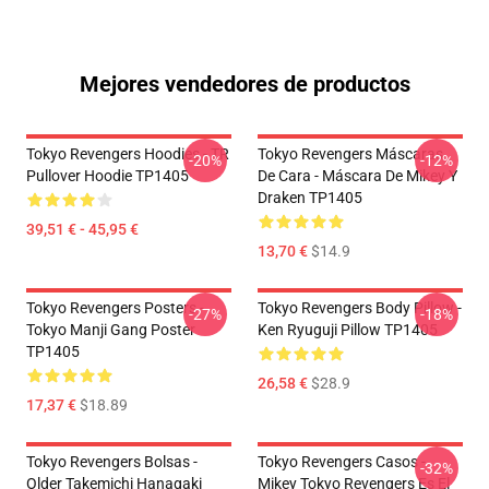
Mejores vendedores de productos
Tokyo Revengers Hoodies - TR
Tokyo Revengers Máscaras
-20%
-12%
Pullover Hoodie TP1405
De Cara - Máscara De Mikey Y
Draken TP1405
39,51 € - 45,95 €
13,70 €
$14.9
Tokyo Revengers Posters -
Tokyo Revengers Body Pillow -
-27%
-18%
Tokyo Manji Gang Poster
Ken Ryuguji Pillow TP1405
TP1405
26,58 €
$28.9
17,37 €
$18.89
Tokyo Revengers Bolsas -
Tokyo Revengers Casos -
-32%
Older Takemichi Hanagaki
Mikey Tokyo Revengers Es El