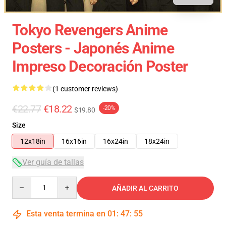
Tokyo Revengers Anime
Posters - Japonés Anime
Impreso Decoración Poster
(1 customer reviews)
€22.77
€18.22
-20%
$19.80
Size
12x18in
16x16in
16x24in
18x24in
Ver guía de tallas
Quantity
AÑADIR AL CARRITO
Esta venta termina en
01
:
47
:
54