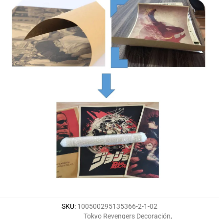
SKU
:
100500295135366-2-1-02
Tokyo Revengers Decoración
,