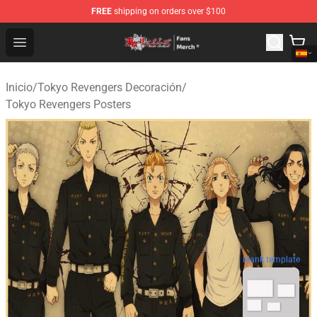
FREE
shipping on orders over $100
Tokyo Revengers Store - Official Tokyo Revengers Merc
Open menu
Inicio
/
Tokyo Revengers Decoración
/
Tokyo Revengers Posters
blank template