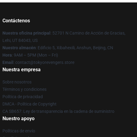
Contáctenos
Nuestra oficina principal
: 52701 N Camino de Acción de Gracias,
Lehi, UT 84043, US
Nuestro almacén
: Edificio 5, Xibahexili, Anshun, Beijing, CN
Hora
: 9AM – 5PM (Mon – Fri)
Email
: contact@tokyorevengers.store
Nuestra empresa
Sobre nosotros
Términos y condiciones
Política de privacidad
DMCA - Política de Copyright
CA SB657: Ley de transparencia en la cadena de suministro
Nuestro apoyo
Políticas de envío