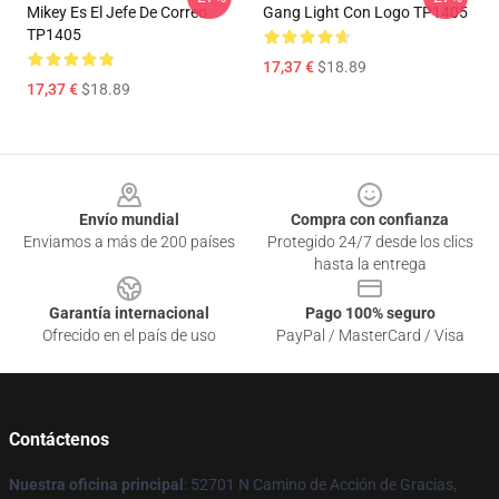
Mikey Es El Jefe De Correo
Gang Light Con Logo TP1405
TP1405
17,37 €
$18.89
17,37 €
$18.89
Footer
Envío mundial
Compra con confianza
Enviamos a más de 200 países
Protegido 24/7 desde los clics
hasta la entrega
Garantía internacional
Pago 100% seguro
Ofrecido en el país de uso
PayPal / MasterCard / Visa
Contáctenos
Nuestra oficina principal
: 52701 N Camino de Acción de Gracias,