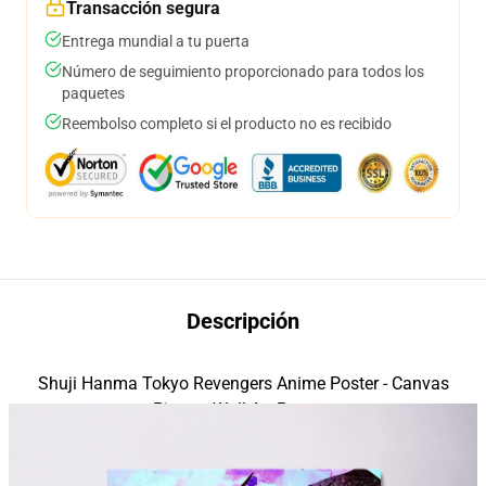
Transacción segura
Entrega mundial a tu puerta
Número de seguimiento proporcionado para todos los
paquetes
Reembolso completo si el producto no es recibido
Descripción
Shuji Hanma Tokyo Revengers Anime Poster - Canvas
modname=house
Pintura Wall Art Posters
modname=pictures círculocols=1 limitcolspace=10 limitrowspace=20