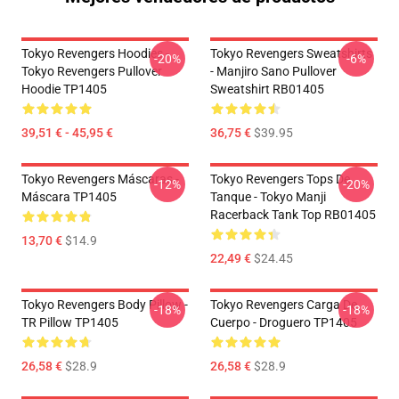
Tokyo Revengers Hoodies -
Tokyo Revengers Sweatshirts
-20%
-6%
Tokyo Revengers Pullover
- Manjiro Sano Pullover
Hoodie TP1405
Sweatshirt RB01405
39,51 € - 45,95 €
36,75 €
$39.95
Tokyo Revengers Máscaras -
Tokyo Revengers Tops De
-12%
-20%
Máscara TP1405
Tanque - Tokyo Manji
Racerback Tank Top RB01405
13,70 €
$14.9
22,49 €
$24.45
Tokyo Revengers Body Pillow -
Tokyo Revengers Carga De
-18%
-18%
TR Pillow TP1405
Cuerpo - Droguero TP1405
26,58 €
$28.9
26,58 €
$28.9