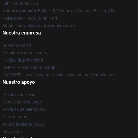
Lehi, UT 84043, US
Nuestro almacén
: Edificio 5, Xibahexili, Anshun, Beijing, CN
Hora
: 9AM – 5PM (Mon – Fri)
Email
: contact@tokyorevengers.store
Nuestra empresa
Sobre nosotros
Términos y condiciones
Política de privacidad
DMCA - Política de Copyright
CA SB657: Ley de transparencia en la cadena de suministro
Nuestro apoyo
Políticas de envío
Condiciones de pago
Políticas de reembolso
Contáctenos
Ayuda al cliente (FAQ)
Mayorista