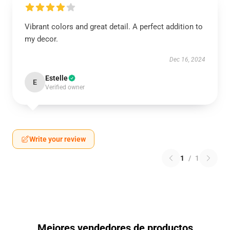
Vibrant colors and great detail. A perfect addition to
my decor.
Dec 16, 2024
Estelle
E
Verified owner
Write your review
1
/
1
Mejores vendedores de productos