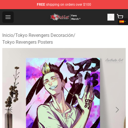
FREE
shipping on orders over $100
Tokyo Revengers Store - Official Tokyo Revengers Merc
Open menu
Inicio
/
Tokyo Revengers Decoración
/
Tokyo Revengers Posters