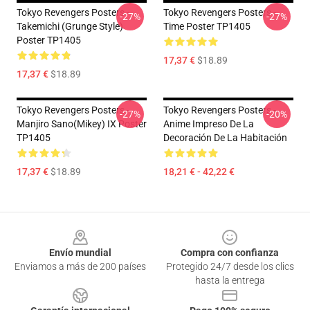
Tokyo Revengers Posters -
Tokyo Revengers Posters -
-27%
-27%
Takemichi (Grunge Style)
Time Poster TP1405
Poster TP1405
17,37 €
$18.89
17,37 €
$18.89
Tokyo Revengers Posters -
Tokyo Revengers Posters -
-27%
-20%
Manjiro Sano(Mikey) IX Poster
Anime Impreso De La
TP1405
Decoración De La Habitación
17,37 €
$18.89
18,21 € - 42,22 €
Footer
Envío mundial
Compra con confianza
Enviamos a más de 200 países
Protegido 24/7 desde los clics
hasta la entrega