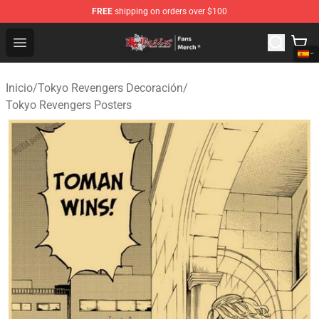
FREE
shipping on orders over $100
Tokyo Revengers Store - Official Tokyo Revengers Merc
Open menu
Inicio
/
Tokyo Revengers Decoración
/
Tokyo Revengers Posters