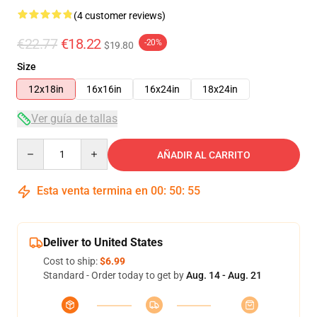
(4 customer reviews)
€22.77
€18.22
-20%
$19.80
Size
12x18in
16x16in
16x24in
18x24in
Ver guía de tallas
Quantity
AÑADIR AL CARRITO
Esta venta termina en
00
:
50
:
54
Deliver to United States
Cost to ship:
$6.99
Standard - Order today to get by
Aug. 14 - Aug. 21