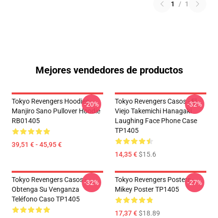
1
/
1
Mejores vendedores de productos
Tokyo Revengers Hoodies -
Tokyo Revengers Casos - El
-20%
-32%
Manjiro Sano Pullover Hoodie
Viejo Takemichi Hanagaki
RB01405
Laughing Face Phone Case
TP1405
39,51 € - 45,95 €
14,35 €
$15.6
Tokyo Revengers Casos -
Tokyo Revengers Posters -
-32%
-27%
Obtenga Su Venganza
Mikey Poster TP1405
Teléfono Caso TP1405
17,37 €
$18.89