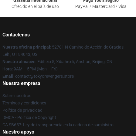
Garantía internacional
Pago 100% seguro
Ofrecido en el país de uso
PayPal / MasterCard / Visa
Contáctenos
Nuestra oficina principal
: 52701 N Camino de Acción de Gracias,
Lehi, UT 84043, US
Nuestro almacén
: Edificio 5, Xibahexili, Anshun, Beijing, CN
Hora
: 9AM – 5PM (Mon – Fri)
Email
: contact@tokyorevengers.store
Nuestra empresa
Sobre nosotros
Términos y condiciones
Política de privacidad
DMCA - Política de Copyright
CA SB657: Ley de transparencia en la cadena de suministro
Nuestro apoyo