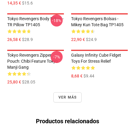
14,35 €
$15.6
Tokyo Revengers Body Pillow -
Tokyo Revengers Bolsas -
-18%
TR Pillow TP1405
Mikey Kun Tote Bag TP1405
26,58 €
$28.9
22,90 €
$24.9
Tokyo Revengers Zipper
Galaxy Infinity Cube Fidget
-7%
Pouch: Chibi Feature Tokyo
Toys For Stress Relief
Manji Gang
8,68 €
$9.44
25,80 €
$28.05
VER MÁS
Productos relacionados