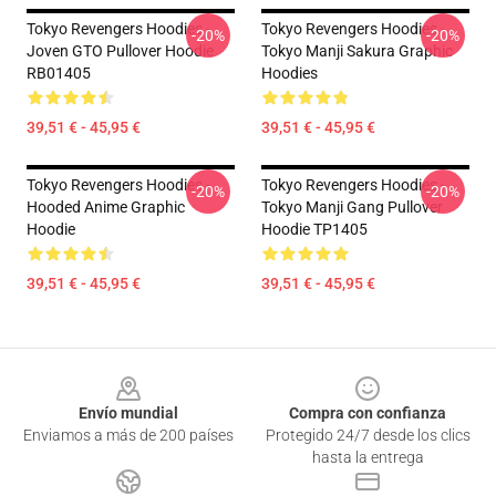
Tokyo Revengers Hoodies -
Tokyo Revengers Hoodies -
-20%
-20%
Joven GTO Pullover Hoodie
Tokyo Manji Sakura Graphic
RB01405
Hoodies
39,51 € - 45,95 €
39,51 € - 45,95 €
Tokyo Revengers Hoodies -
Tokyo Revengers Hoodies -
-20%
-20%
Hooded Anime Graphic
Tokyo Manji Gang Pullover
Hoodie
Hoodie TP1405
39,51 € - 45,95 €
39,51 € - 45,95 €
Footer
Envío mundial
Compra con confianza
Enviamos a más de 200 países
Protegido 24/7 desde los clics
hasta la entrega