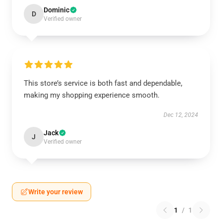
Dominic
D
Verified owner
This store’s service is both fast and dependable,
making my shopping experience smooth.
Dec 12, 2024
Jack
J
Verified owner
Write your review
1
/
1