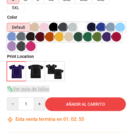
5XL
Color
Default
Print Location
Ver guía de tallas
Quantity
AÑADIR AL CARRITO
Esta venta termina en
01
:
02
:
54