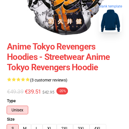
blank template
Anime Tokyo Revengers
Hoodies - Streetwear Anime
Tokyo Revengers Hoodie
(3 customer reviews)
€49.39
€39.51
-20%
$42.95
Type
Unisex
Size
S
M
L
XL
2XL
3XL
4XL