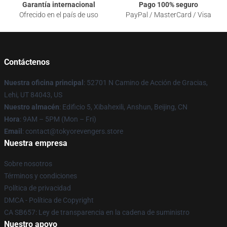
Garantía internacional
Pago 100% seguro
Ofrecido en el país de uso
PayPal / MasterCard / Visa
Contáctenos
Nuestra oficina principal
: 52701 N Camino de Acción de Gracias,
Lehi, UT 84043, US
Nuestro almacén
: Edificio 5, Xibahexili, Anshun, Beijing, CN
Hora
: 9AM – 5PM (Mon – Fri)
Email
: contact@tokyorevengers.store
Nuestra empresa
Sobre nosotros
Términos y condiciones
Política de privacidad
DMCA - Política de Copyright
CA SB657: Ley de transparencia en la cadena de suministro
Nuestro apoyo