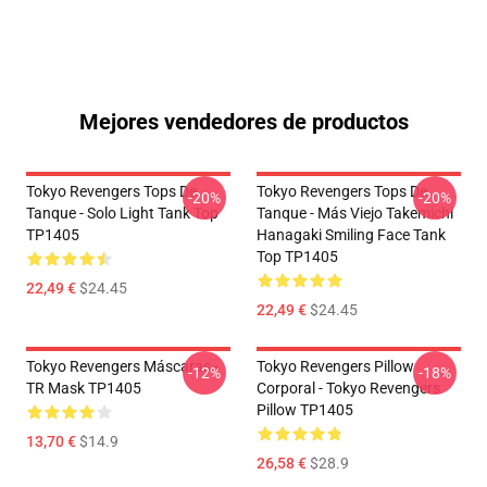
Mejores vendedores de productos
Tokyo Revengers Tops De
Tokyo Revengers Tops De
-20%
-20%
Tanque - Solo Light Tank Top
Tanque - Más Viejo Takemichi
TP1405
Hanagaki Smiling Face Tank
Top TP1405
22,49 €
$24.45
22,49 €
$24.45
Tokyo Revengers Máscaras -
Tokyo Revengers Pillow
-12%
-18%
TR Mask TP1405
Corporal - Tokyo Revengers
Pillow TP1405
13,70 €
$14.9
26,58 €
$28.9