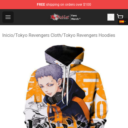
FREE
shipping on orders over $100
Tokyo Revengers Store - Official Tokyo Revengers Merc
Open menu
Inicio
/
Tokyo Revengers Cloth
/
Tokyo Revengers Hoodies