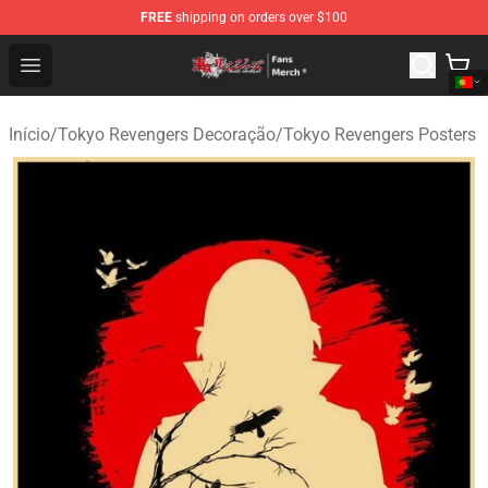
FREE
shipping on orders over $100
Tokyo Revengers Store - Official Tokyo Revengers Merc
Open menu
Início
/
Tokyo Revengers Decoração
/
Tokyo Revengers Posters