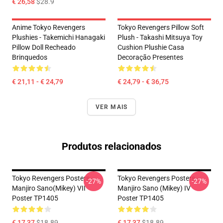
€ 26,58
$28.9
Anime Tokyo Revengers
Tokyo Revengers Pillow Soft
Plushies - Takemichi Hanagaki
Plush - Takashi Mitsuya Toy
Pillow Doll Recheado
Cushion Plushie Casa
Brinquedos
Decoração Presentes
€ 21,11 - € 24,79
€ 24,79 - € 36,75
VER MAIS
Produtos relacionados
Tokyo Revengers Posters -
Tokyo Revengers Posters -
-27%
-27%
Manjiro Sano(Mikey) VII
Manjiro Sano (Mikey) IV
Poster TP1405
Poster TP1405
€ 17,37
$18.89
€ 17,37
$18.89