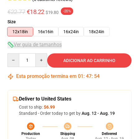
€22.77
€18.22
-20%
$19.80
Size
12x18in
16x16in
16x24in
18x24in
Ver guia de tamanhos
Quantity
ADICIONAR AO CARRINHO
Esta promoção termina em
01
:
47
:
54
Deliver to United States
Cost to ship:
$6.99
Standard - Order today to get by
Aug. 12 - Aug. 19
Production
Shipping
Delivered
Today
Aug. 08
Aug. 12 - Aug. 19