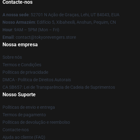
Contacte-nos
A nossa sede
: 52701 N Ação de Graças, Lehi, UT 84043, EUA
Nosso Armazém
: Edifício 5, Xibahexili, Anshun, Pequim, CN
Hour
: 9AM – 5PM (Mon – Fri)
Email
: contact@tokyorevengers.store
Nossa empresa
Sobre nós
Termos e Condições
Políticas de privacidade
DMCA - Política de Direitos Autorais
CA SB657: Lei de Transparência de Cadeia de Suprimentos
Nosso Suporte
Políticas de envio e entrega
Termos de pagamento
Políticas de devolução e reembolso
Contacte-nos
Ajuda ao cliente (FAQ)