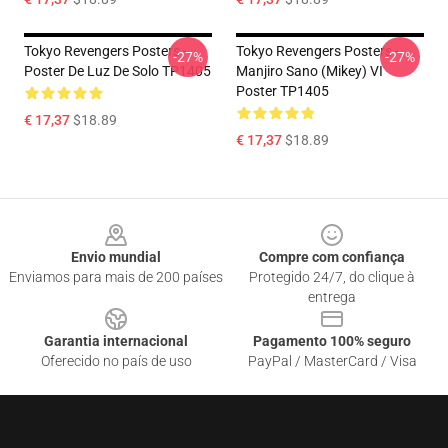
Tokyo Revengers Posters -
Tokyo Revengers Posters -
-27%
-27%
Poster De Luz De Solo TP1405
Manjiro Sano (Mikey) VI
Poster TP1405
€ 17,37
$18.89
€ 17,37
$18.89
Footer
Envio mundial
Compre com confiança
Enviamos para mais de 200 países
Protegido 24/7, do clique à
entrega
Garantia internacional
Pagamento 100% seguro
Oferecido no país de uso
PayPal / MasterCard / Visa