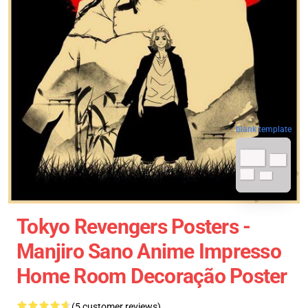
blank template
Tokyo Revengers Posters -
Manjiro Sano Anime Impresso
Home Room Decoração Poster
(5 customer reviews)