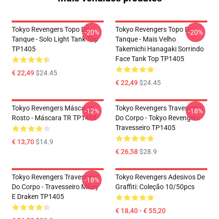
Tokyo Revengers Topo Do
Tokyo Revengers Topo Do
-20%
-20%
Tanque - Solo Light Tank Top
Tanque - Mais Velho
TP1405
Takemichi Hanagaki Sorrindo
Face Tank Top TP1405
€ 22,49
$24.45
€ 22,49
$24.45
Tokyo Revengers Máscaras
Tokyo Revengers Travesseiro
-12%
-18%
Rosto - Máscara TR TP1405
Do Corpo - Tokyo Revengers
Travesseiro TP1405
€ 13,70
$14.9
€ 26,58
$28.9
Tokyo Revengers Travesseiro
Tokyo Revengers Adesivos De
-18%
Do Corpo - Travesseiro Mikey
Graffiti: Coleção 10/50pcs
E Draken TP1405
€ 18,40 - € 55,20