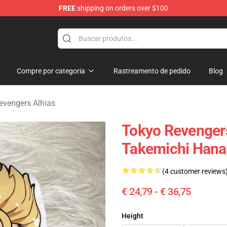
FREE
shipping on orders over $100
rchandise Shop
Compre por categoria
Rastreamento de pedido
Blog
evengers Alhias
Tokyo Revengers
Takemichi Hana
(4 customer reviews
€ 24,79 - € 36,75
Height