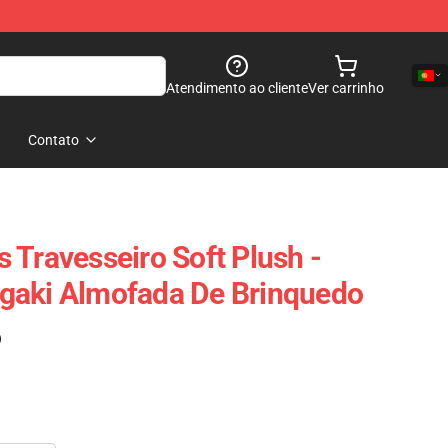
Atendimento ao cliente
Ver carrinho
Contato
 Travesseiro Soft Plush -
gaki Almofada De Brinquedo
)