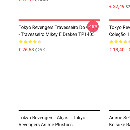
€ 22,49
$2
-18%
Tokyo Revengers Travesseiro Do Corpo
Tokyo Rev
- Travesseiro Mikey E Draken TP1405
Coleção 
€ 26,58
€ 18,40 - 
$28.9
Tokyo Revengers - Alças... Tokyo
Anime-Se!
Revengers Anime Plushies
Keisuke B