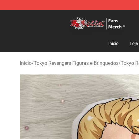
Tokyo Revengers Store - Official Tokyo Revengers Me
Início
Loja
Início
/
Tokyo Revengers Figuras e Brinquedos
/
Tokyo R