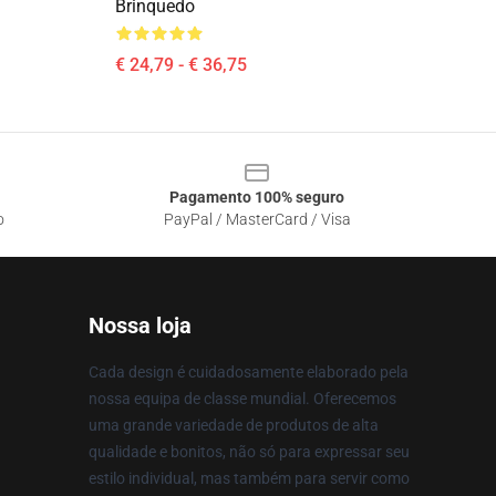
Brinquedo
€ 24,79 - € 36,75
Pagamento 100% seguro
o
PayPal / MasterCard / Visa
Nossa loja
Cada design é cuidadosamente elaborado pela
nossa equipa de classe mundial. Oferecemos
uma grande variedade de produtos de alta
qualidade e bonitos, não só para expressar seu
estilo individual, mas também para servir como