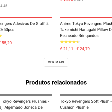
4.45
engers Adesivos De Graffiti:
Anime Tokyo Revengers Plush
10/50pcs
Takemichi Hanagaki Pillow D
Recheado Brinquedos
€ 55,20
€ 21,11 - € 24,79
VER MAIS
Produtos relacionados
 Tokyo Revengers Plushies -
Tokyo Revengers Soft Plush -
aji Algemado Boneca De
Cushion Plushie