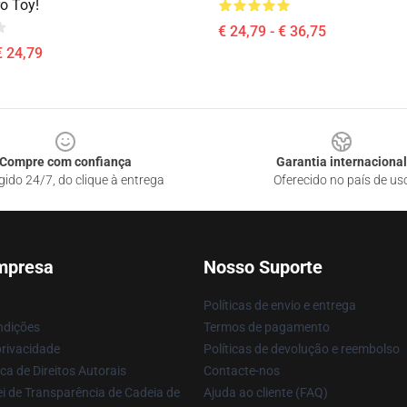
o Toy!
€ 24,79 - € 36,75
€ 24,79
Compre com confiança
Garantia internacional
gido 24/7, do clique à entrega
Oferecido no país de us
mpresa
Nosso Suporte
Políticas de envio e entrega
ndições
Termos de pagamento
privacidade
Políticas de devolução e reembolso
ca de Direitos Autorais
Contacte-nos
i de Transparência de Cadeia de
Ajuda ao cliente (FAQ)