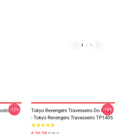
1
/
1
-12%
-18%
osto -
Tokyo Revengers Travesseiro Do Corpo
- Tokyo Revengers Travesseiro TP1405
€ 26,58
$28.9