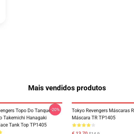
Mais vendidos produtos
-20%
engers Topo Do Tanque -
Tokyo Revengers Máscaras R
o Takemichi Hanagaki
Máscara TR TP1405
Face Tank Top TP1405
€ 13,70
$14.9