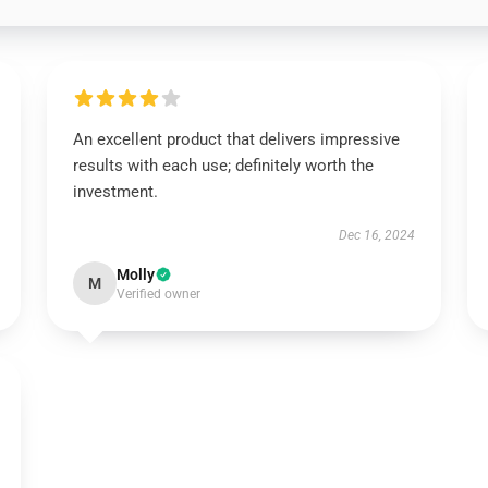
An excellent product that delivers impressive
results with each use; definitely worth the
investment.
Dec 16, 2024
Molly
M
Verified owner