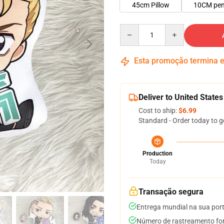
45cm Pillow
10CM pe
Quantity
Esta promoção termina
Deliver to United States
Cost to ship:
$6.99
Standard - Order today to g
Production
Today
Transação segura
Entrega mundial na sua por
Número de rastreamento for