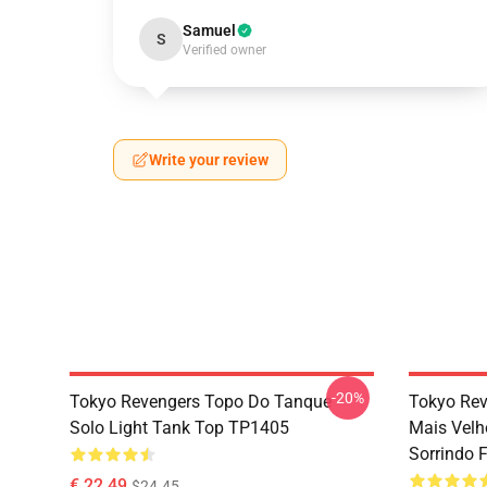
Samuel
S
Verified owner
Write your review
-20%
Tokyo Revengers Topo Do Tanque -
Tokyo Rev
Solo Light Tank Top TP1405
Mais Velh
Sorrindo 
€ 22,49
$24.45