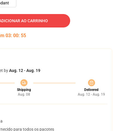
ndant
ADICIONAR AO CARRINHO
 em
03
:
00
:
54
et by
Aug. 12 - Aug. 19
Shipping
Delivered
Aug. 08
Aug. 12 - Aug. 19
ta
necido para todos os pacotes