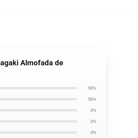
anagaki Almofada de
50%
50%
0%
0%
0%