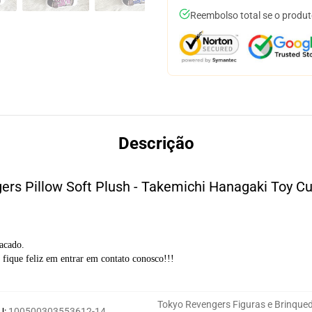
Reembolso total se o produt
Descrição
ers Pillow Soft Plush - Takemichi Hanagaki Toy Cu
acado.
 fique feliz em entrar em contato conosco!!!
Tokyo Revengers Figuras e Brinque
U
:
100500303553612-14