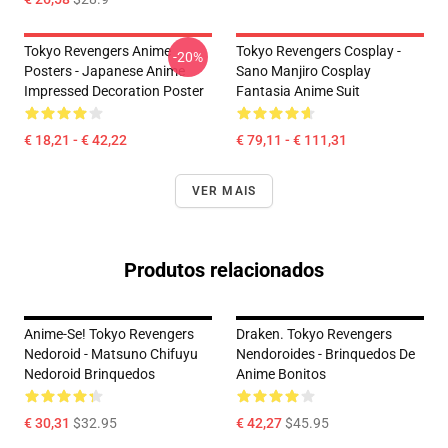
Tokyo Revengers Anime
Tokyo Revengers Cosplay -
-20%
Posters - Japanese Anime
Sano Manjiro Cosplay
Impressed Decoration Poster
Fantasia Anime Suit
€ 18,21 - € 42,22
€ 79,11 - € 111,31
VER MAIS
Produtos relacionados
Anime-Se! Tokyo Revengers
Draken. Tokyo Revengers
Nedoroid - Matsuno Chifuyu
Nendoroides - Brinquedos De
Nedoroid Brinquedos
Anime Bonitos
€ 30,31
$32.95
€ 42,27
$45.95