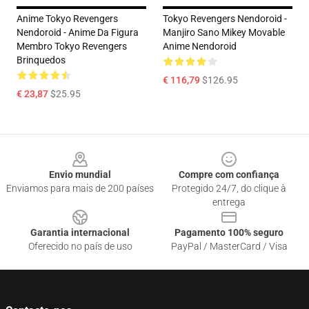
Anime Tokyo Revengers
Tokyo Revengers Nendoroid -
Nendoroid - Anime Da Figura
Manjiro Sano Mikey Movable
Membro Tokyo Revengers
Anime Nendoroid
Brinquedos
€ 116,79
$126.95
€ 23,87
$25.95
Footer
Envio mundial
Compre com confiança
Enviamos para mais de 200 países
Protegido 24/7, do clique à
entrega
Garantia internacional
Pagamento 100% seguro
Oferecido no país de uso
PayPal / MasterCard / Visa