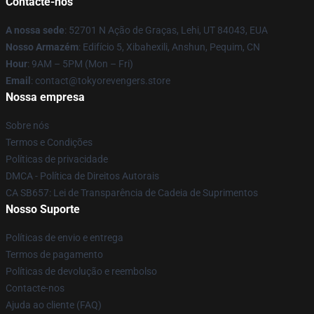
Contacte-nos
A nossa sede
: 52701 N Ação de Graças, Lehi, UT 84043, EUA
Nosso Armazém
: Edifício 5, Xibahexili, Anshun, Pequim, CN
Hour
: 9AM – 5PM (Mon – Fri)
Email
: contact@tokyorevengers.store
Nossa empresa
Sobre nós
Termos e Condições
Políticas de privacidade
DMCA - Política de Direitos Autorais
CA SB657: Lei de Transparência de Cadeia de Suprimentos
Nosso Suporte
Políticas de envio e entrega
Termos de pagamento
Políticas de devolução e reembolso
Contacte-nos
Ajuda ao cliente (FAQ)