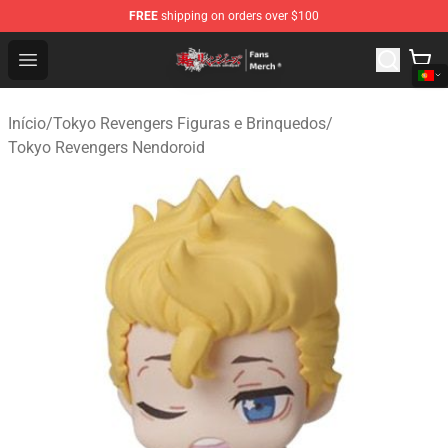
FREE
shipping on orders over $100
Tokyo Revengers Store - Official Tokyo Revengers Merc
Open menu
Início
/
Tokyo Revengers Figuras e Brinquedos
/
Tokyo Revengers Nendoroid