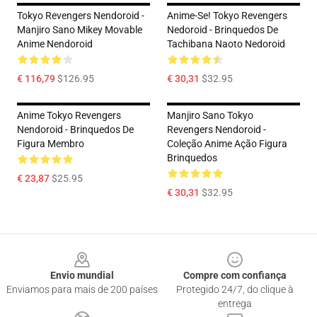
Tokyo Revengers Nendoroid -
Anime-Se! Tokyo Revengers
Manjiro Sano Mikey Movable
Nedoroid - Brinquedos De
Anime Nendoroid
Tachibana Naoto Nedoroid
€ 116,79
$126.95
€ 30,31
$32.95
Anime Tokyo Revengers
Manjiro Sano Tokyo
Nendoroid - Brinquedos De
Revengers Nendoroid -
Figura Membro
Coleção Anime Ação Figura
Brinquedos
€ 23,87
$25.95
€ 30,31
$32.95
Footer
Envio mundial
Compre com confiança
Enviamos para mais de 200 países
Protegido 24/7, do clique à
entrega