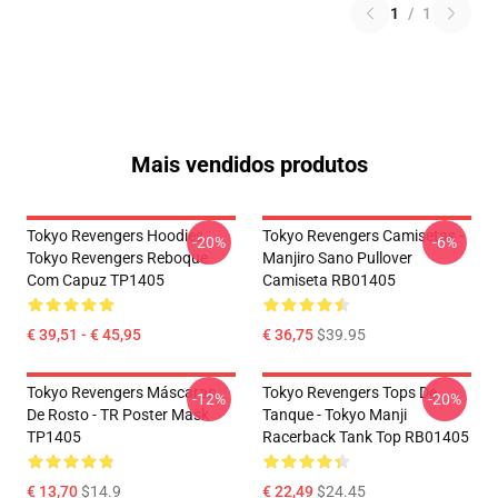
1
/
1
Mais vendidos produtos
Tokyo Revengers Hoodies.
Tokyo Revengers Camisetas -
-20%
-6%
Tokyo Revengers Reboque
Manjiro Sano Pullover
Com Capuz TP1405
Camiseta RB01405
€ 39,51 - € 45,95
€ 36,75
$39.95
Tokyo Revengers Máscaras
Tokyo Revengers Tops De
-12%
-20%
De Rosto - TR Poster Mask
Tanque - Tokyo Manji
TP1405
Racerback Tank Top RB01405
€ 13,70
$14.9
€ 22,49
$24.45