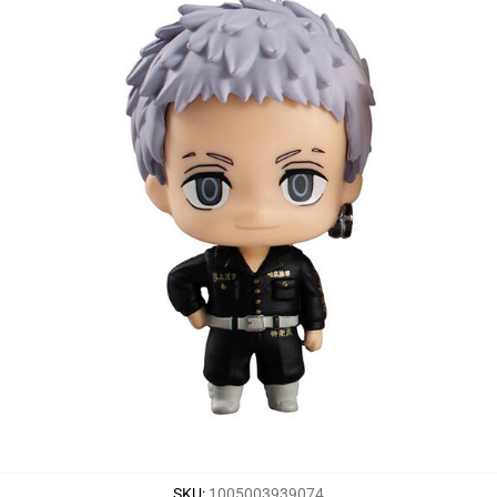
SKU
:
1005003939074