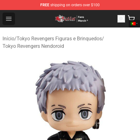
FREE
shipping on orders over $100
Tokyo Revengers Store - Official Tokyo Revengers Merc
Open menu
Início
/
Tokyo Revengers Figuras e Brinquedos
/
Tokyo Revengers Nendoroid