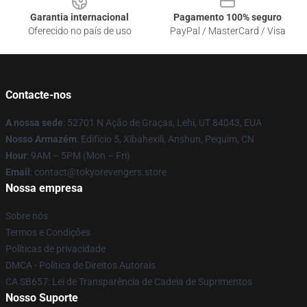
Garantia internacional
Pagamento 100% seguro
Oferecido no país de uso
PayPal / MasterCard / Visa
Contacte-nos
A nossa sede
: 52701 N Ação de Graças, Lehi, UT 84043, EUA
Nosso Armazém
: Edifício 5, Xibahexili, Anshun, Pequim, CN
Hour
: 9AM – 5PM (Mon – Fri)
Email
: contact@tokyorevengers.store
Nossa empresa
Sobre nós
Termos e Condições
Políticas de privacidade
DMCA - Política de Direitos Autorais
CA SB657: Lei de Transparência de Cadeia de Suprimentos
Nosso Suporte