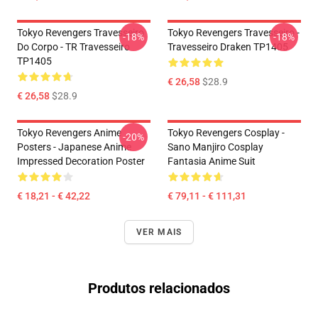
Tokyo Revengers Travesseiro
Tokyo Revengers Travesseiro -
-18%
-18%
Do Corpo - TR Travesseiro
Travesseiro Draken TP1405
TP1405
€ 26,58
$28.9
€ 26,58
$28.9
Tokyo Revengers Anime
Tokyo Revengers Cosplay -
-20%
Posters - Japanese Anime
Sano Manjiro Cosplay
Impressed Decoration Poster
Fantasia Anime Suit
€ 18,21 - € 42,22
€ 79,11 - € 111,31
VER MAIS
Produtos relacionados