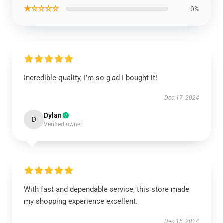
★☆☆☆☆
0%
Incredible quality, I’m so glad I bought it!
Dec 17, 2024
Dylan
D
Verified owner
With fast and dependable service, this store made
my shopping experience excellent.
Dec 15, 2024