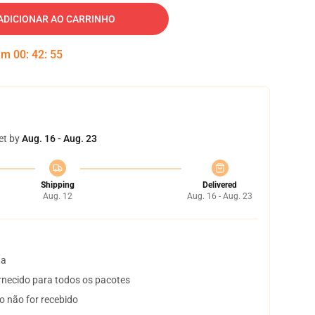
ADICIONAR AO CARRINHO
 em
00
:
42
:
53
et by
Aug. 16 - Aug. 23
Shipping
Delivered
Aug. 12
Aug. 16 - Aug. 23
ta
necido para todos os pacotes
o não for recebido