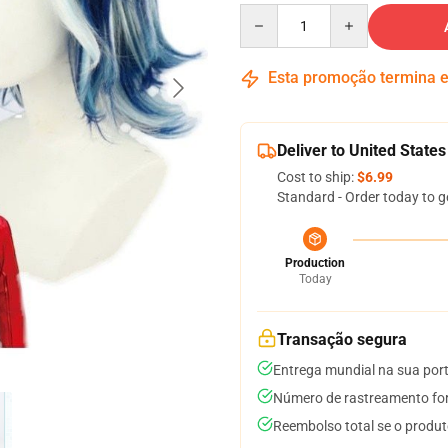
Quantity
Esta promoção termina
Deliver to United States
Cost to ship:
$6.99
Standard - Order today to g
Production
Today
Transação segura
Entrega mundial na sua por
Número de rastreamento for
Reembolso total se o produt