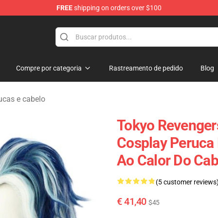
FREE
shipping on orders over $100
rchandise Shop
Compre por categoria
Rastreamento de pedido
Blog
ucas e cabelo
Tokyo Revengers
Cosplay Peruca 
Ao Calor Do Cab
(5 customer reviews
€ 41,40
$45