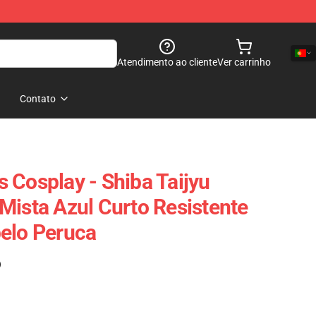
Atendimento ao cliente
Ver carrinho
Contato
 Cosplay - Shiba Taijyu
Mista Azul Curto Resistente
elo Peruca
)