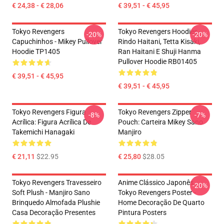
€ 24,38 - € 28,06
€ 39,51 - € 45,95
Tokyo Revengers
Tokyo Revengers Hoodies -
-20%
-20%
Capuchinhos - Mikey Pullover
Rindo Haitani, Tetta Kisaki,
Hoodie TP1405
Ran Haitani E Shuji Hanma
Pullover Hoodie RB01405
€ 39,51 - € 45,95
€ 39,51 - € 45,95
Tokyo Revengers Figura
Tokyo Revengers Zipper
-8%
-7%
Acrílica: Figura Acrílica De
Pouch: Carteira Mikey Sano
Takemichi Hanagaki
Manjiro
€ 21,11
$22.95
€ 25,80
$28.05
Tokyo Revengers Travesseiro
Anime Clássico Japonês
-20%
Soft Plush - Manjiro Sano
Tokyo Revengers Poster -
Brinquedo Almofada Plushie
Home Decoração De Quarto
Casa Decoração Presentes
Pintura Posters