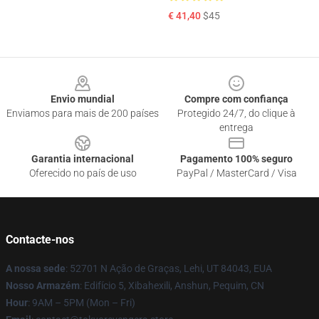
€ 41,40
$45
Footer
Envio mundial
Compre com confiança
Enviamos para mais de 200 países
Protegido 24/7, do clique à
entrega
Garantia internacional
Pagamento 100% seguro
Oferecido no país de uso
PayPal / MasterCard / Visa
Contacte-nos
A nossa sede
: 52701 N Ação de Graças, Lehi, UT 84043, EUA
Nosso Armazém
: Edifício 5, Xibahexili, Anshun, Pequim, CN
Hour
: 9AM – 5PM (Mon – Fri)