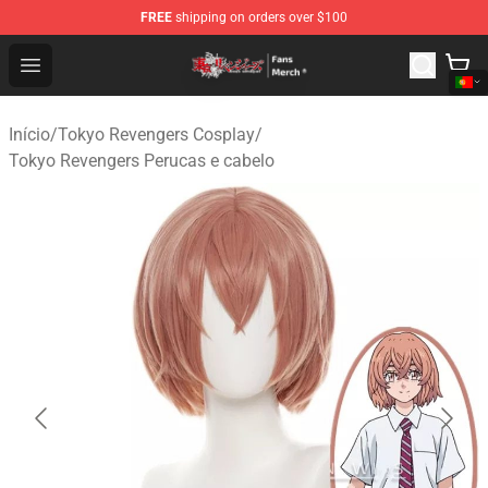
FREE
shipping on orders over $100
Tokyo Revengers Store - Official Tokyo Revengers Merc
Open menu
Início
/
Tokyo Revengers Cosplay
/
Tokyo Revengers Perucas e cabelo