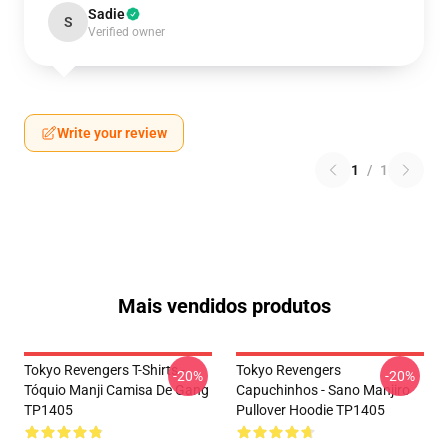
Sadie
S
Verified owner
Write your review
1
/
1
Mais vendidos produtos
Tokyo Revengers T-Shirts -
Tokyo Revengers
-20%
-20%
Tóquio Manji Camisa De Gang
Capuchinhos - Sano Manjiro
TP1405
Pullover Hoodie TP1405