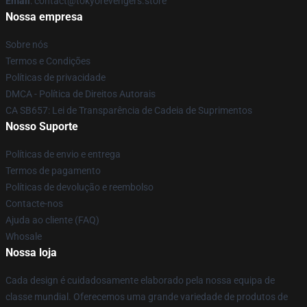
Email
: contact@tokyorevengers.store
Nossa empresa
Sobre nós
Termos e Condições
Políticas de privacidade
DMCA - Política de Direitos Autorais
CA SB657: Lei de Transparência de Cadeia de Suprimentos
Nosso Suporte
Políticas de envio e entrega
Termos de pagamento
Políticas de devolução e reembolso
Contacte-nos
Ajuda ao cliente (FAQ)
Whosale
Nossa loja
Cada design é cuidadosamente elaborado pela nossa equipa de
classe mundial. Oferecemos uma grande variedade de produtos de