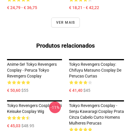
€ 24,79 - € 36,75
€ 18,21 - € 42,22
VER MAIS
Produtos relacionados
Anime-Se! Tokyo Revengers
Tokyo Revengers Cosplay:
Cosplay - Peruca Tokyo
Chifuyu Matsuno Cosplay De
Revengers Cosplay
Perucas Curtas
€ 50,60
$55
€ 41,40
$45
Tokyo Revengers Cosplay: Baji
Tokyo Revengers Cosplay -
-11%
Keisuke Cosplay Wig
Senju Kawaragi Cosplay Prata
Cinza Cabelo Curto Homens
Mulheres Perucas
€ 45,03
$48.95