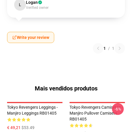
Logan
L
Verified owner
Write your review
1
/
1
Mais vendidos produtos
Tokyo Revengers Leggings -
Tokyo Revengers Camisetas -
-6%
Manjiro Leggings RB01405
Manjiro Pullover Camiseta
RB01405
€ 49,21
$53.49