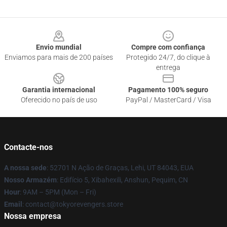
Footer
Envio mundial
Compre com confiança
Enviamos para mais de 200 países
Protegido 24/7, do clique à
entrega
Garantia internacional
Pagamento 100% seguro
Oferecido no país de uso
PayPal / MasterCard / Visa
Contacte-nos
A nossa sede
: 52701 N Ação de Graças, Lehi, UT 84043, EUA
Nosso Armazém
: Edifício 5, Xibahexili, Anshun, Pequim, CN
Hour
: 9AM – 5PM (Mon – Fri)
Email
: contact@tokyorevengers.store
Nossa empresa