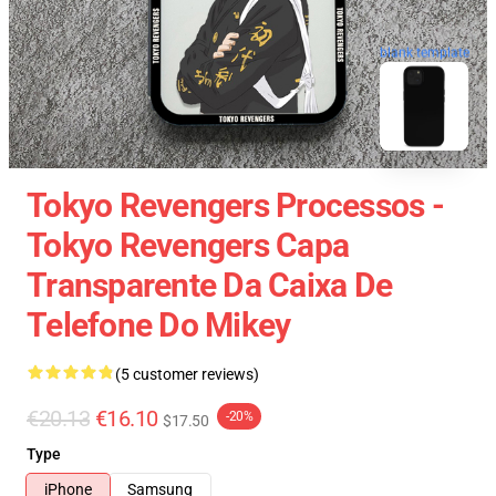
blank template
Tokyo Revengers Processos -
Tokyo Revengers Capa
Transparente Da Caixa De
Telefone Do Mikey
(5 customer reviews)
€20.13
€16.10
-20%
$17.50
Type
iPhone
Samsung