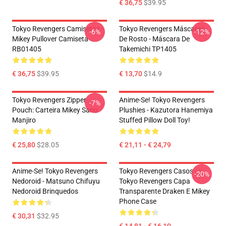
€ 36,75
$39.95
Tokyo Revengers Camisetas -
Tokyo Revengers Máscaras
-6%
-12%
Mikey Pullover Camiseta
De Rosto - Máscara De
RB01405
Takemichi TP1405
€ 36,75
$39.95
€ 13,70
$14.9
Tokyo Revengers Zipper
Anime-Se! Tokyo Revengers
-7%
Pouch: Carteira Mikey Sano
Plushies - Kazutora Hanemiya
Manjiro
Stuffed Pillow Doll Toy!
€ 25,80
$28.05
€ 21,11 - € 24,79
Anime-Se! Tokyo Revengers
Tokyo Revengers Casos -
-20%
Nedoroid - Matsuno Chifuyu
Tokyo Revengers Capa
Nedoroid Brinquedos
Transparente Draken E Mikey
Phone Case
€ 30,31
$32.95