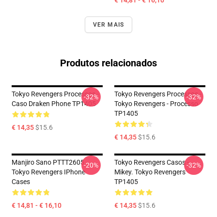
€ 14,81 - € 16,10
VER MAIS
Produtos relacionados
Tokyo Revengers Processos -
Tokyo Revengers Processos -
-32%
-32%
Caso Draken Phone TP1405
Tokyo Revengers - Processo
TP1405
€ 14,35
$15.6
€ 14,35
$15.6
Manjiro Sano PTTT2605
Tokyo Revengers Casos -
-20%
-32%
Tokyo Revengers IPhone
Mikey. Tokyo Revengers
Cases
TP1405
€ 14,81 - € 16,10
€ 14,35
$15.6