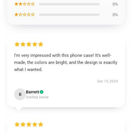
★★☆☆☆
0%
★☆☆☆☆
0%
I’m very impressed with this phone case! It’s well-
made, the colors are bright, and the design is exactly
what I wanted.
Dec 15, 2024
Barrett
B
Verified owner