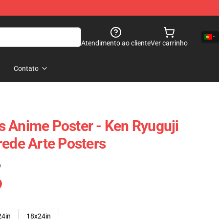
Atendimento ao cliente
Ver carrinho
Contato
 Anime Poster - Ken Ryuguji
rede Arte Posters
)
24in
18x24in