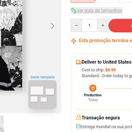
Ver guia de tamanhos
Quantity
Esta promoção termina
Deliver to United States
Cost to ship:
$6.99
Standard - Order today to g
blank template
Production
Today
Transação segura
Entrega mundial na sua por