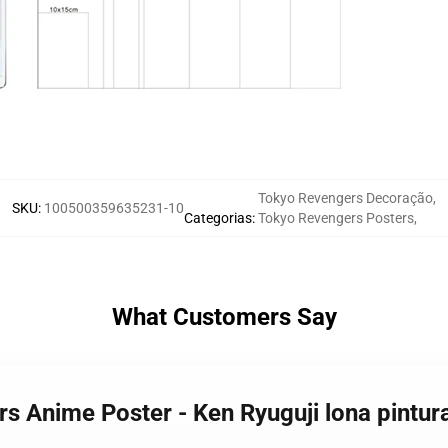
Tokyo Revengers Decoração
,
SKU
:
100500359635231-10
Categorias
:
Tokyo Revengers Posters
,
What Customers Say
s Anime Poster - Ken Ryuguji lona pintur