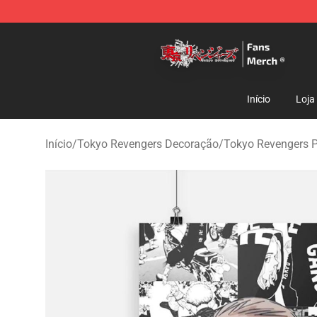
Tokyo Revengers Store - Official Tokyo Revengers Me
Início
Loja
Início
/
Tokyo Revengers Decoração
/
Tokyo Revengers P