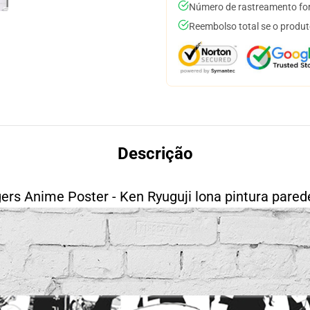
Número de rastreamento for
Reembolso total se o produt
Descrição
rs Anime Poster - Ken Ryuguji lona pintura pared
&rowspace=20&align=heart