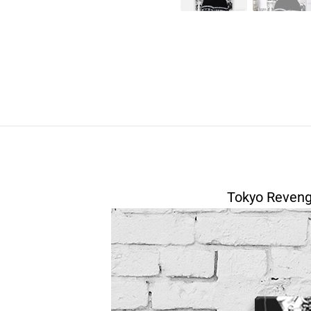
Tokyo Revenge
modname=area&peak=30
modname=photographs&cols=1&colspace=10