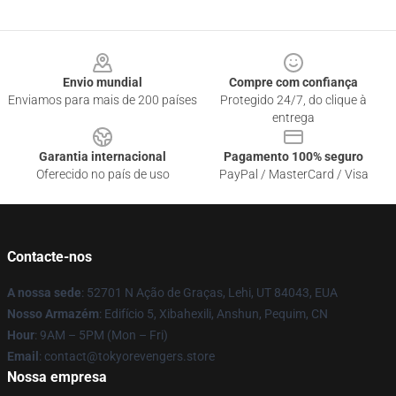
Footer
Envio mundial
Compre com confiança
Enviamos para mais de 200 países
Protegido 24/7, do clique à
entrega
Garantia internacional
Pagamento 100% seguro
Oferecido no país de uso
PayPal / MasterCard / Visa
Contacte-nos
A nossa sede
: 52701 N Ação de Graças, Lehi, UT 84043, EUA
Nosso Armazém
: Edifício 5, Xibahexili, Anshun, Pequim, CN
Hour
: 9AM – 5PM (Mon – Fri)
Email
: contact@tokyorevengers.store
Nossa empresa