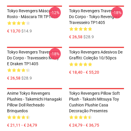
Tokyo Revengers Máscaras
Tokyo Revengers Travesseiro
-12%
-18%
Rosto - Máscara TR TP1405
Do Corpo - Tokyo Revengers
Travesseiro TP1405
€ 13,70
$14.9
€ 26,58
$28.9
Tokyo Revengers Travesseiro
Tokyo Revengers Adesivos De
-18%
Do Corpo - Travesseiro Mikey
Graffiti: Coleção 10/50pcs
E Draken TP1405
€ 18,40 - € 55,20
€ 26,58
$28.9
Anime Tokyo Revengers
Tokyo Revengers Pillow Soft
Plushies - Takemichi Hanagaki
Plush - Takashi Mitsuya Toy
Pillow Doll Recheado
Cushion Plushie Casa
Brinquedos
Decoração Presentes
€ 21,11 - € 24,79
€ 24,79 - € 36,75