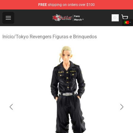
FREE
shipping on orders over $100
Tokyo Revengers Store - Official Tokyo Revengers Merc
Open menu
Início
/
Tokyo Revengers Figuras e Brinquedos