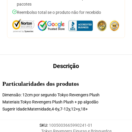
pacotes
Reembolso total se o produto não for recebido
Descrição
Particularidades dos produtos
Dimensão: 12cm por segundo Tokyo Revengers Plush
Materiais:Tokyo Revengers Plush Plush + pp algodão
Sugerir Idade:
Maternidade,4-6y,7-12y,12+y,18+
SKU
:
1005003665990241-01
Tokyo Revengers Figuras e Brinquedos
,