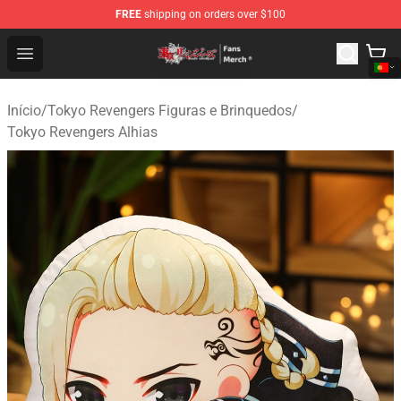
FREE
shipping on orders over $100
Tokyo Revengers Store - Official Tokyo Revengers Merc
Open menu
Início
/
Tokyo Revengers Figuras e Brinquedos
/
Tokyo Revengers Alhias