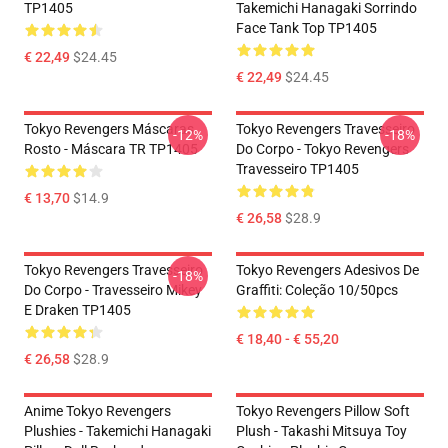
TP1405
Takemichi Hanagaki Sorrindo
Face Tank Top TP1405
€ 22,49
$24.45
€ 22,49
$24.45
Tokyo Revengers Máscaras
Tokyo Revengers Travesseiro
-12%
-18%
Rosto - Máscara TR TP1405
Do Corpo - Tokyo Revengers
Travesseiro TP1405
€ 13,70
$14.9
€ 26,58
$28.9
Tokyo Revengers Travesseiro
Tokyo Revengers Adesivos De
-18%
Do Corpo - Travesseiro Mikey
Graffiti: Coleção 10/50pcs
E Draken TP1405
€ 18,40 - € 55,20
€ 26,58
$28.9
Anime Tokyo Revengers
Tokyo Revengers Pillow Soft
Plushies - Takemichi Hanagaki
Plush - Takashi Mitsuya Toy