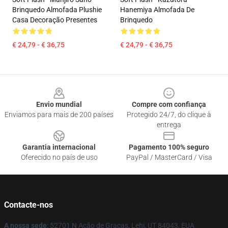
Brinquedo Almofada Plushie
Hanemiya Almofada De
Casa Decoração Presentes
Brinquedo
€ 24,79 - € 36,75
€ 24,79 - € 36,75
Footer
Envio mundial
Compre com confiança
Enviamos para mais de 200 países
Protegido 24/7, do clique à
entrega
Garantia internacional
Pagamento 100% seguro
Oferecido no país de uso
PayPal / MasterCard / Visa
Contacte-nos
A nossa sede
: 52701 N Ação de Graças, Lehi, UT 84043, EUA