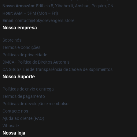
Nosso Armazém
: Edifício 5, Xibahexili, Anshun, Pequim, CN
Hour
: 9AM – 5PM (Mon – Fri)
Email
: contact@tokyorevengers.store
Nossa empresa
Sobre nós
Termos e Condições
Políticas de privacidade
DMCA - Política de Direitos Autorais
CA SB657: Lei de Transparência de Cadeia de Suprimentos
Nosso Suporte
Políticas de envio e entrega
Termos de pagamento
Políticas de devolução e reembolso
Contacte-nos
Ajuda ao cliente (FAQ)
Whosale
Nossa loja