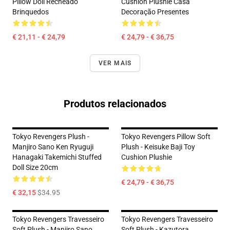
Pillow Doll Recheado
Cushion Plushie Casa
Brinquedos
Decoração Presentes
€ 21,11 - € 24,79
€ 24,79 - € 36,75
VER MAIS
Produtos relacionados
Tokyo Revengers Plush -
Tokyo Revengers Pillow Soft
Manjiro Sano Ken Ryuguji
Plush - Keisuke Baji Toy
Hanagaki Takemichi Stuffed
Cushion Plushie
Doll Size 20cm
€ 24,79 - € 36,75
€ 32,15
$34.95
Tokyo Revengers Travesseiro
Tokyo Revengers Travesseiro
Soft Plush - Manjiro Sano
Soft Plush - Kazutora